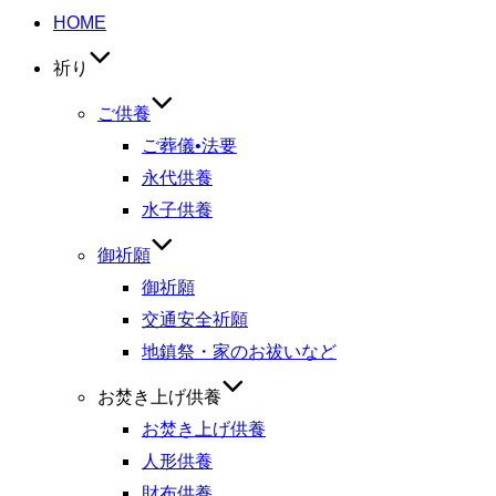
HOME
祈り
ご供養
ご葬儀•法要
永代供養
水子供養
御祈願
御祈願
交通安全祈願
地鎮祭・家のお祓いなど
お焚き上げ供養
お焚き上げ供養
人形供養
財布供養