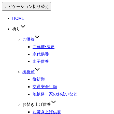
ナビゲーション切り替え
HOME
祈り
ご供養
ご葬儀•法要
永代供養
水子供養
御祈願
御祈願
交通安全祈願
地鎮祭・家のお祓いなど
お焚き上げ供養
お焚き上げ供養