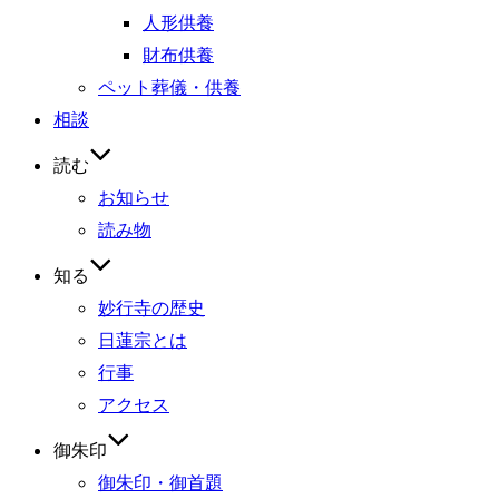
人形供養
財布供養
ペット葬儀・供養
相談
読む
お知らせ
読み物
知る
妙行寺の歴史
日蓮宗とは
行事
アクセス
御朱印
御朱印・御首題