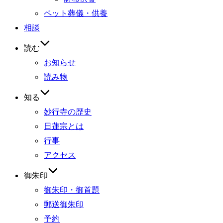
ペット葬儀・供養
相談
読む
お知らせ
読み物
知る
妙行寺の歴史
日蓮宗とは
行事
アクセス
御朱印
御朱印・御首題
郵送御朱印
予約