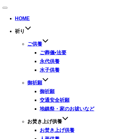
ナ
ビ
HOME
ゲ
ー
祈り
シ
ョ
ン
ご供養
切
ご葬儀•法要
り
替
永代供養
え
水子供養
御祈願
御祈願
交通安全祈願
地鎮祭・家のお祓いなど
お焚き上げ供養
お焚き上げ供養
人形供養