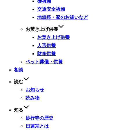
御祈願
交通安全祈願
地鎮祭・家のお祓いなど
お焚き上げ供養
お焚き上げ供養
人形供養
財布供養
ペット葬儀・供養
相談
読む
お知らせ
読み物
知る
妙行寺の歴史
日蓮宗とは