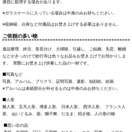
適切に処理する場合があります。
※ガラスケースに入っている場合は中身のみお持ちください。
※収納箱、台座など付属品はお焚き上げする必要はありません。
ご依頼の多い物
遺品整理、
終活、形見分け、大掃除、
引越し、
ご結婚、失恋、離婚
などがきっかけで妙行寺は色々なお品をお焚き上げでお預かりしま
す。 実際にお焚き上げ供養した品の一例です。
■写真など
写真、アルバム、プリクラ、証明写真、遺影、似顔絵、絵画
※アルバムは表紙部分が外せるものは中身のみお持ちください。
■人形
雛人形、五月人形、博多人形、 日本人形、 西洋人形、 フランス人
形、 ぬいぐるみ、面、獅子舞、だるま、招き猫。人の形の物
■思い出の品