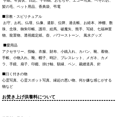
手紙、年賀状、日記、千羽鶴、おもちゃ、エコー写真、へそのお、
髪の毛、ペット用品、
香典袋、弔電
■宗教・スピリチュアル
お守、お札、仏壇、仏像、遺影、位牌、
過去帳、
お経本、
神棚、数
珠、念珠、御朱印帳、護符、絵馬、破魔矢、熊手、写経、七福神置
物、龍置物、透視鑑定紙、壺、パワーストーン、 風水グッズ
■愛用品
アクセサリー、指輪、衣服、財布、小銭入れ、カバン、靴、着物、
手帳、小物入れ、靴、帽子、時計、ブレスレット、メガネ、カメ
ラ、手鏡、扇子、印鑑、掛け軸、額縁、ペン、裁縫道具、針
■曰く付きの物
心霊写真、心霊スポット写真、縁起の悪い物、何か嫌な感じがする
物など
お焚き上げ供養料について