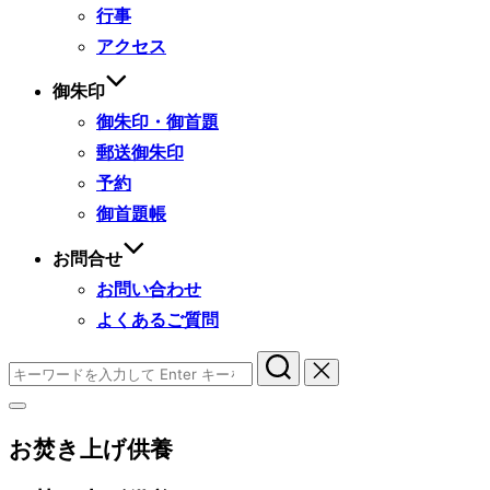
行事
アクセス
御朱印
御朱印・御首題
郵送御朱印
予約
御首題帳
お問合せ
お問い合わせ
よくあるご質問
検
索
サ
対
イ
象:
お焚き上げ供養
ド
バ