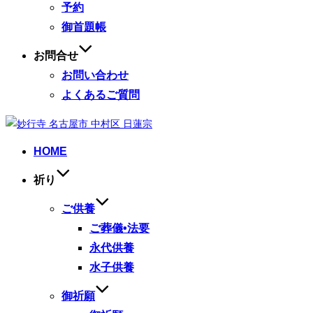
予約
御首題帳
お問合せ
お問い合わせ
よくあるご質問
コ
ン
HOME
テ
ン
祈り
ツ
へ
ご供養
ス
ご葬儀•法要
キ
永代供養
ッ
水子供養
プ
御祈願