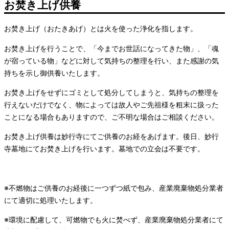
ー
お焚き上げ供養
と
ナ
お焚き上げ（おたきあげ）とは火を使った浄化を指します。
ビ
ゲ
ー
お焚き上げを行うことで、「今までお世話になってきた物」、「魂
シ
が宿っている物」などに対して気持ちの整理を行い、また感謝の気
ョ
持ちを示し御供養いたします。
ン
を
お焚き上げをせずにゴミとして処分してしまうと、気持ちの整理を
切
り
行えないだけでなく、物によっては故人やご先祖様を粗末に扱った
替
ことになる場合もありますので、ご不明な場合はご相談ください。
え
る
お焚き上げ供養は妙行寺
にてご供養のお経をあげます。
後日、妙行
寺墓地にてお焚き上げを行います。墓地での立会は不要です。
※不燃物はご供養のお経後に一つずつ紙で包み、産業廃棄物処分業者
にて適切に処理いたします。
※環境に配慮して、可燃物でも火に焚べず、
産業廃棄物処分業者にて