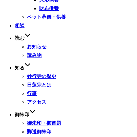
財布供養
ペット葬儀・供養
相談
読む
お知らせ
読み物
知る
妙行寺の歴史
日蓮宗とは
行事
アクセス
御朱印
御朱印・御首題
郵送御朱印