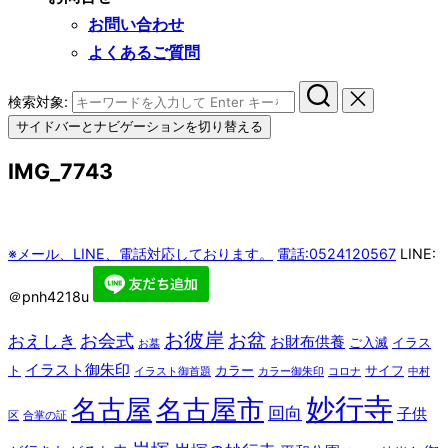
お問い合わせ
よくあるご質問
検索対象:
サイドバーとナビゲーションを切り替える
IMG_7743
※メール、LINE、電話対応しております。
電話:0524120567
LINE:
＠pnh4218u
お彼岸
お盆
お会式
おえしき
お財布供養
ご入滅
イラス
お墓
イラスト御朱印
ト
カラー
サイフ
イラスト御首題
カラー御朱印
コロナ
中村
妙行寺
名古屋
名古屋市
回向
子供
区
合掌の証