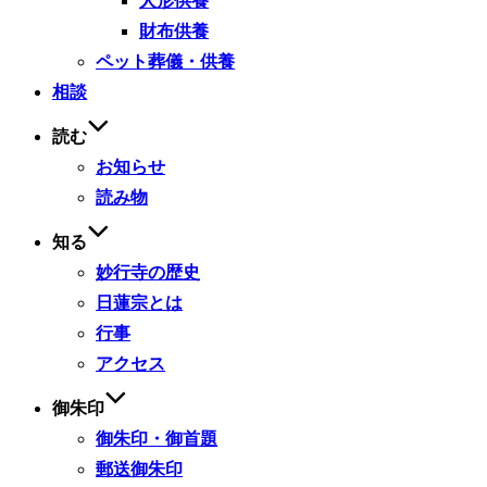
人形供養
財布供養
ペット葬儀・供養
相談
読む
お知らせ
読み物
知る
妙行寺の歴史
日蓮宗とは
行事
アクセス
御朱印
御朱印・御首題
郵送御朱印