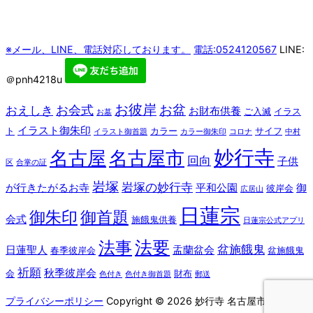
※メール、LINE、電話対応しております。
電話:0524120567
LINE:
＠pnh4218u
お彼岸
お盆
お会式
おえしき
お財布供養
ご入滅
イラス
お墓
イラスト御朱印
ト
カラー
サイフ
イラスト御首題
カラー御朱印
コロナ
中村
妙行寺
名古屋
名古屋市
回向
子供
区
合掌の証
岩塚
岩塚の妙行寺
が行きたがるお寺
平和公園
御
彼岸会
広居山
日蓮宗
御朱印
御首題
会式
施餓鬼供養
日蓮宗公式アプリ
法要
法事
盆施餓鬼
日蓮聖人
盂蘭盆会
春季彼岸会
盆施餓鬼
祈願
秋季彼岸会
会
財布
色付き
色付き御首題
郵送
プライバシーポリシー
Copyright © 2026 妙行寺 名古屋市 中村区