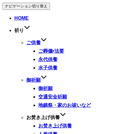
ナビゲーション切り替え
HOME
祈り
ご供養
ご葬儀•法要
永代供養
水子供養
御祈願
御祈願
交通安全祈願
地鎮祭・家のお祓いなど
お焚き上げ供養
お焚き上げ供養