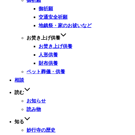
御祈願
御祈願
交通安全祈願
地鎮祭・家のお祓いなど
お焚き上げ供養
お焚き上げ供養
人形供養
財布供養
ペット葬儀・供養
相談
読む
お知らせ
読み物
知る
妙行寺の歴史