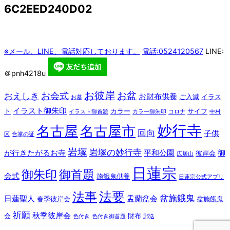
6C2EED240D02
※メール、LINE、電話対応しております。
電話:0524120567
LINE:
＠pnh4218u
お彼岸
お盆
お会式
おえしき
お財布供養
ご入滅
イラス
お墓
イラスト御朱印
ト
カラー
サイフ
イラスト御首題
カラー御朱印
コロナ
中村
妙行寺
名古屋
名古屋市
回向
子供
区
合掌の証
岩塚
岩塚の妙行寺
が行きたがるお寺
平和公園
御
彼岸会
広居山
日蓮宗
御朱印
御首題
会式
施餓鬼供養
日蓮宗公式アプリ
法要
法事
盆施餓鬼
日蓮聖人
盂蘭盆会
春季彼岸会
盆施餓鬼
祈願
秋季彼岸会
会
財布
色付き
色付き御首題
郵送