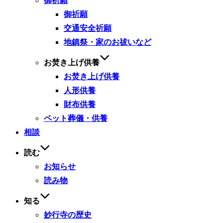
御祈願
御祈願
交通安全祈願
地鎮祭・家のお祓いなど
お焚き上げ供養
お焚き上げ供養
人形供養
財布供養
ペット葬儀・供養
相談
読む
お知らせ
読み物
知る
妙行寺の歴史