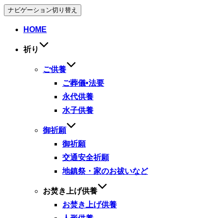
ナビゲーション切り替え
HOME
祈り
ご供養
ご葬儀•法要
永代供養
水子供養
御祈願
御祈願
交通安全祈願
地鎮祭・家のお祓いなど
お焚き上げ供養
お焚き上げ供養