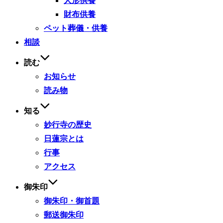
人形供養
財布供養
ペット葬儀・供養
相談
読む
お知らせ
読み物
知る
妙行寺の歴史
日蓮宗とは
行事
アクセス
御朱印
御朱印・御首題
郵送御朱印