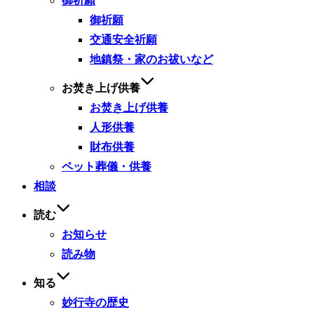
御祈願
御祈願
交通安全祈願
地鎮祭・家のお祓いなど
お焚き上げ供養
お焚き上げ供養
人形供養
財布供養
ペット葬儀・供養
相談
読む
お知らせ
読み物
知る
妙行寺の歴史