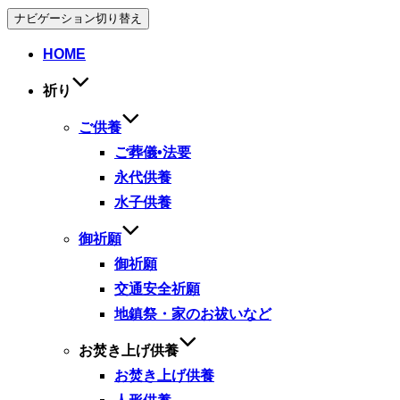
ナビゲーション切り替え
HOME
祈り
ご供養
ご葬儀•法要
永代供養
水子供養
御祈願
御祈願
交通安全祈願
地鎮祭・家のお祓いなど
お焚き上げ供養
お焚き上げ供養