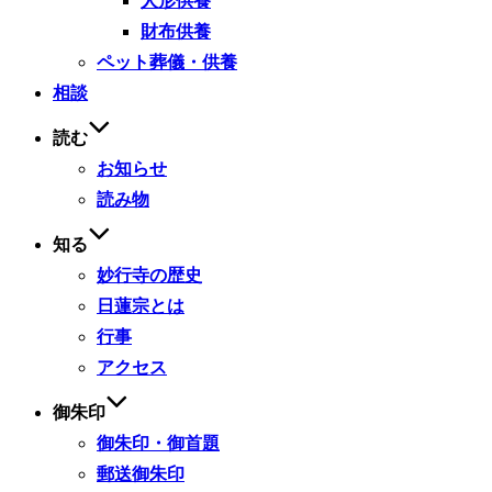
人形供養
財布供養
ペット葬儀・供養
相談
読む
お知らせ
読み物
知る
妙行寺の歴史
日蓮宗とは
行事
アクセス
御朱印
御朱印・御首題
郵送御朱印