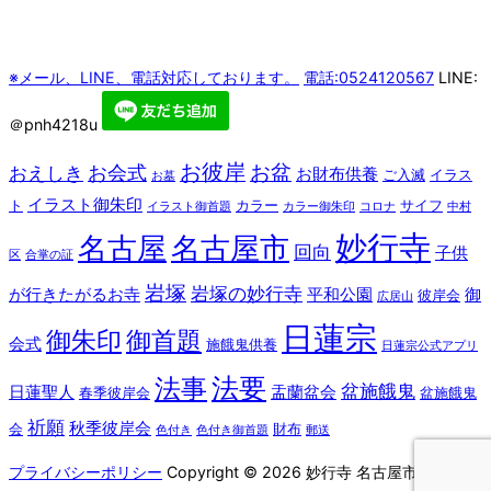
※メール、LINE、電話対応しております。
電話:0524120567
LINE:
＠pnh4218u
お彼岸
お盆
お会式
おえしき
お財布供養
ご入滅
イラス
お墓
イラスト御朱印
ト
カラー
サイフ
イラスト御首題
カラー御朱印
コロナ
中村
妙行寺
名古屋
名古屋市
回向
子供
区
合掌の証
岩塚
岩塚の妙行寺
が行きたがるお寺
平和公園
御
彼岸会
広居山
日蓮宗
御朱印
御首題
会式
施餓鬼供養
日蓮宗公式アプリ
法要
法事
盆施餓鬼
日蓮聖人
盂蘭盆会
春季彼岸会
盆施餓鬼
祈願
秋季彼岸会
会
財布
色付き
色付き御首題
郵送
プライバシーポリシー
Copyright © 2026 妙行寺 名古屋市 中村区