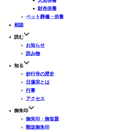
人形供養
財布供養
ペット葬儀・供養
相談
読む
お知らせ
読み物
知る
妙行寺の歴史
日蓮宗とは
行事
アクセス
御朱印
御朱印・御首題
郵送御朱印