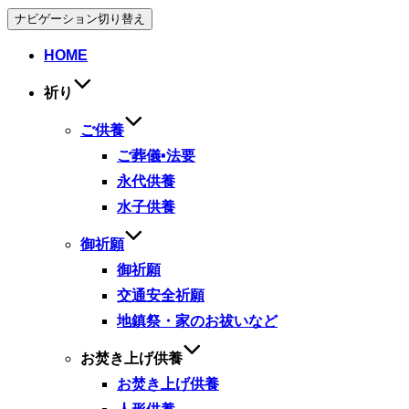
ナビゲーション切り替え
HOME
祈り
ご供養
ご葬儀•法要
永代供養
水子供養
御祈願
御祈願
交通安全祈願
地鎮祭・家のお祓いなど
お焚き上げ供養
お焚き上げ供養