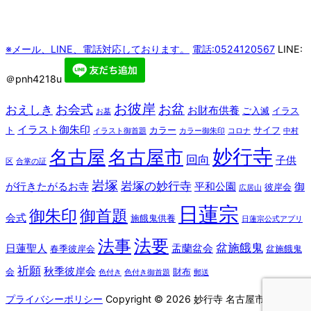
※メール、LINE、電話対応しております。
電話:0524120567
LINE:
＠pnh4218u
お彼岸
お盆
お会式
おえしき
お財布供養
ご入滅
イラス
お墓
イラスト御朱印
ト
カラー
サイフ
イラスト御首題
カラー御朱印
コロナ
中村
妙行寺
名古屋
名古屋市
回向
子供
区
合掌の証
岩塚
岩塚の妙行寺
が行きたがるお寺
平和公園
御
彼岸会
広居山
日蓮宗
御朱印
御首題
会式
施餓鬼供養
日蓮宗公式アプリ
法要
法事
盆施餓鬼
日蓮聖人
盂蘭盆会
春季彼岸会
盆施餓鬼
祈願
秋季彼岸会
会
財布
色付き
色付き御首題
郵送
プライバシーポリシー
Copyright © 2026 妙行寺 名古屋市 中村区