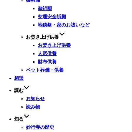
御祈願
御祈願
交通安全祈願
地鎮祭・家のお祓いなど
お焚き上げ供養
お焚き上げ供養
人形供養
財布供養
ペット葬儀・供養
相談
読む
お知らせ
読み物
知る
妙行寺の歴史