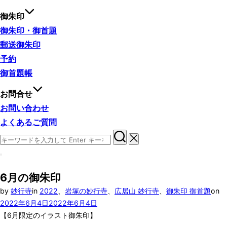
御朱印
御朱印・御首題
郵送御朱印
予約
御首題帳
お問合せ
お問い合わせ
よくあるご質問
検
索
サ
対
イ
象:
6月の御朱印
ド
バ
投
by
妙行寺
in
2022
、
岩塚の妙行寺
、
広居山 妙行寺
、
御朱印 御首題
on
ー
稿
2022年6月4日
2022年6月4日
と
ナ
日
【6月限定のイラスト御朱印】
ビ