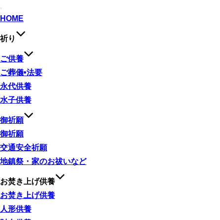
ナ
HOME
ビ
ゲ
祈り
ー
シ
ョ
ご供養
ン
ご葬儀•法要
切
り
永代供養
替
水子供養
え
御祈願
御祈願
交通安全祈願
地鎮祭・家のお祓いなど
お焚き上げ供養
お焚き上げ供養
人形供養