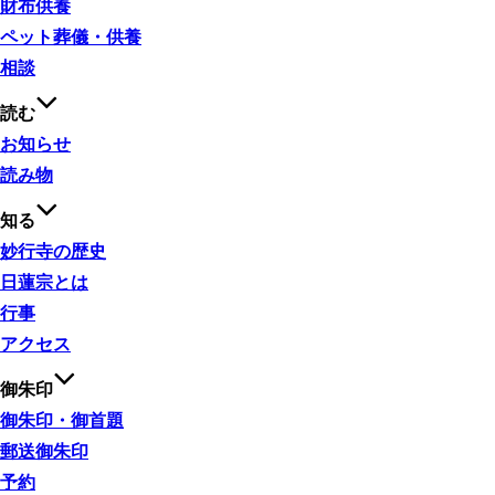
財布供養
ペット葬儀・供養
相談
読む
お知らせ
読み物
知る
妙行寺の歴史
日蓮宗とは
行事
アクセス
御朱印
御朱印・御首題
郵送御朱印
予約