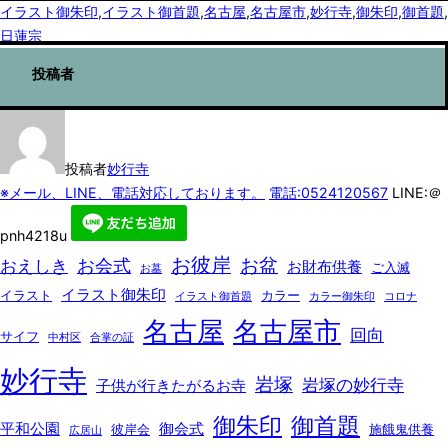
イラスト御朱印
,
イラスト御首題
,
名古屋
,
名古屋市
,
妙行寺
,
御朱印
,
御首題
,
日蓮宗
投稿者
投稿者
妙行寺
※メール、LINE、電話対応しております。
電話:0524120567
LINE:＠
pnh4218u
お彼岸
お盆
お会式
おえしき
お財布供養
ご入滅
お墓
イラスト御朱印
イラスト
カラー
イラスト御首題
カラー御朱印
コロナ
名古屋
名古屋市
回向
サイフ
中村区
合掌の証
妙行寺
岩塚
岩塚の妙行寺
子供が行きたがるお寺
御朱印
御首題
平和公園
御会式
彼岸会
施餓鬼供養
広居山