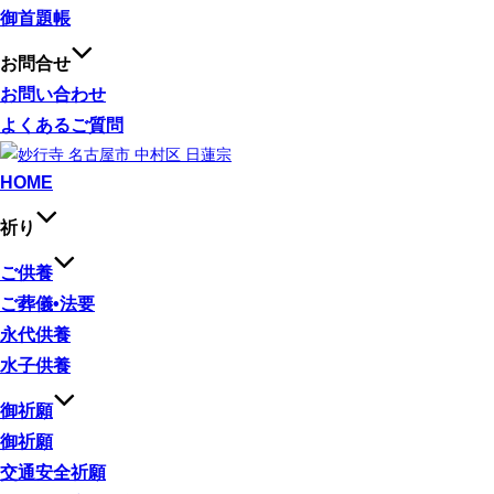
御首題帳
お問合せ
お問い合わせ
よくあるご質問
コ
ン
HOME
テ
祈り
ン
ツ
ご供養
へ
ご葬儀•法要
ス
永代供養
キ
ッ
水子供養
プ
御祈願
御祈願
交通安全祈願