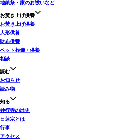
地鎮祭・家のお祓いなど
お焚き上げ供養
お焚き上げ供養
人形供養
財布供養
ペット葬儀・供養
相談
読む
お知らせ
読み物
知る
妙行寺の歴史
日蓮宗とは
行事
アクセス