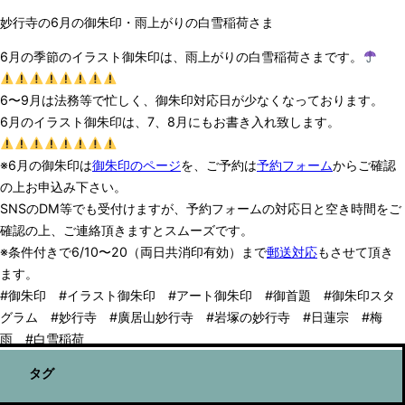
ゲ
妙行寺の6月の御朱印・雨上がりの白雪稲荷さま
ー
シ
ョ
6月の季節のイラスト御朱印は、雨上がりの白雪稲荷さまです。
ン
を
6〜9月は法務等で忙しく、御朱印対応日が少なくなっております。
切
り
6月のイラスト御朱印は、7、8月にもお書き入れ致します。
替
え
※6月の御朱印は
御朱印のページ
を、ご予約は
予約フォーム
からご確認
る
の上お申込み下さい。
SNSのDM等でも受付けますが、予約フォームの対応日と空き時間をご
確認の上、ご連絡頂きますとスムーズです。
※条件付きで6/10〜20（両日共消印有効）まで
郵送対応
もさせて頂き
ます。
#御朱印 #イラスト御朱印 #アート御朱印 #御首題 #御朱印スタ
グラム #妙行寺 #廣居山妙行寺 #岩塚の妙行寺 #日蓮宗 #梅
雨 #白雪稲荷
タグ