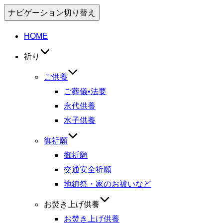
ナビゲーション切り替え
HOME
祈り
ご供養
ご葬儀•法要
永代供養
水子供養
御祈願
御祈願
交通安全祈願
地鎮祭・家のお祓いなど
お焚き上げ供養
お焚き上げ供養