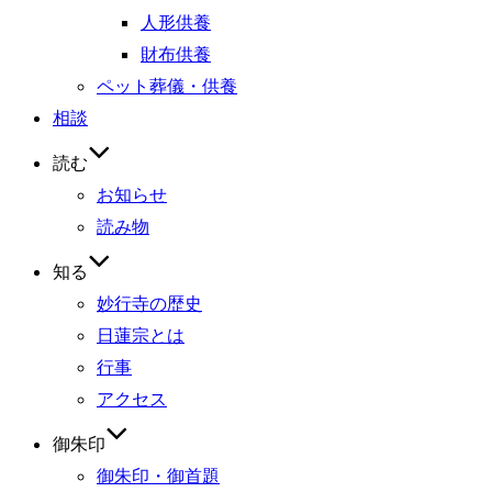
人形供養
財布供養
ペット葬儀・供養
相談
読む
お知らせ
読み物
知る
妙行寺の歴史
日蓮宗とは
行事
アクセス
御朱印
御朱印・御首題