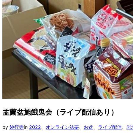
盂蘭盆施餓鬼会（ライブ配信あり）
by
妙行寺
in
2022
、
オンライン法要
、
お盆
、
ライブ配信
、
岩