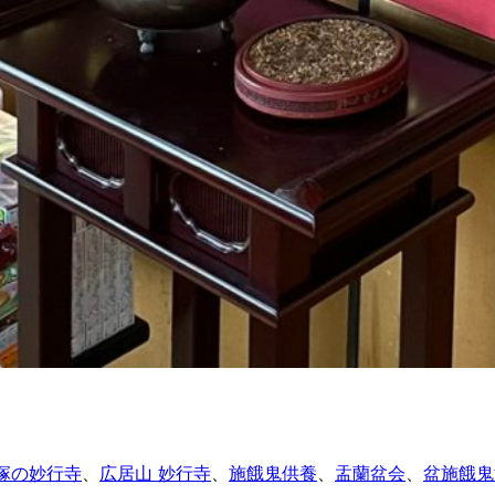
塚の妙行寺
、
広居山 妙行寺
、
施餓鬼供養
、
盂蘭盆会
、
盆施餓鬼