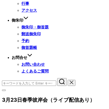
行事
アクセス
御朱印
御朱印・御首題
郵送御朱印
予約
御首題帳
お問合せ
お問い合わせ
よくあるご質問
検
索
サ
対
イ
象:
3月23日春季彼岸会（ライブ配信あり）
ド
バ