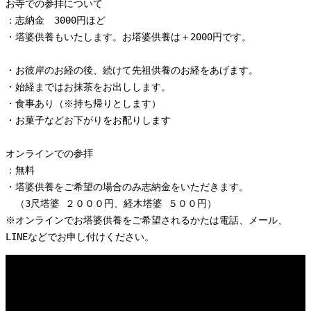
お寺での参拝について　

：志納金　3000円ほど

・塔婆供養もいたします。お塔婆供養は＋2000円です。

・お彼岸のお経の後、続けて先祖供養のお経をあげます。

・始経まではお抹茶をお出しします。

・食事あり（※持ち帰りとします）

・お菓子などお下がりをお配りします

オンラインでの参拝

：無料

・塔婆供養をご希望の場合のみ志納金をいただきます。

　（3尺塔婆 ２０００円、経木塔婆 ５００円）

※オンラインでお塔婆供養をご希望されるかたは電話、メール、
LINEなどでお申し付けください。