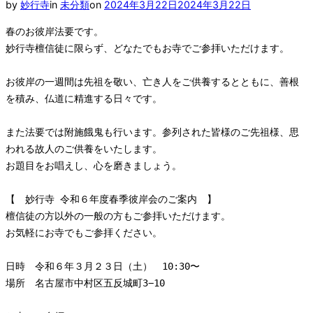
ー
投
by
妙行寺
in
未分類
on
2024年3月22日
2024年3月22日
と
稿
ナ
春のお彼岸法要です。

日:
ビ
妙行寺檀信徒に限らず、どなたでもお寺でご参拝いただけます。

ゲ
ー
シ
お彼岸の一週間は先祖を敬い、亡き人をご供養するとともに、善根
ョ
を積み、仏道に精進する日々です。

ン
を
切
また法要では附施餓鬼も行います。参列された皆様のご先祖様、思
り
われる故人のご供養をいたします。

替
え
お題目をお唱えし、心を磨きましょう。

る
【　妙行寺 令和６年度春季彼岸会のご案内　】

檀信徒の方以外の一般の方もご参拝いただけます。

お気軽にお寺でもご参拝ください。

日時　令和６年３月２３日（土）　10:30〜

場所　名古屋市中村区五反城町3−10
