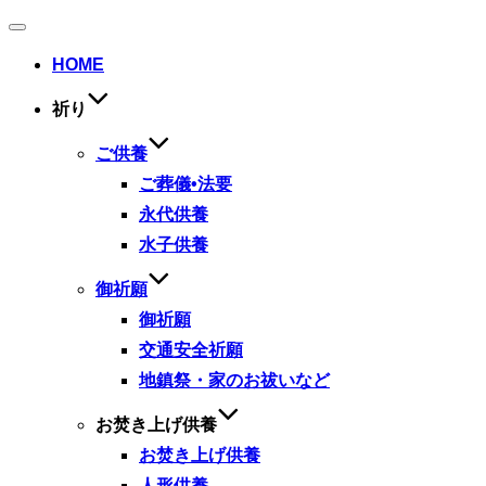
ナ
ビ
HOME
ゲ
ー
祈り
シ
ョ
ン
ご供養
切
ご葬儀•法要
り
替
永代供養
え
水子供養
御祈願
御祈願
交通安全祈願
地鎮祭・家のお祓いなど
お焚き上げ供養
お焚き上げ供養
人形供養