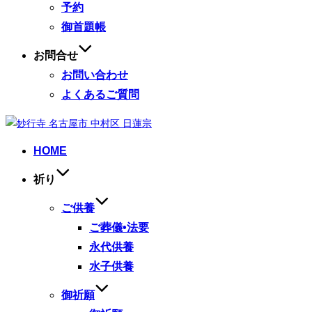
予約
御首題帳
お問合せ
お問い合わせ
よくあるご質問
コ
ン
HOME
テ
ン
祈り
ツ
へ
ご供養
ス
ご葬儀•法要
キ
永代供養
ッ
水子供養
プ
御祈願