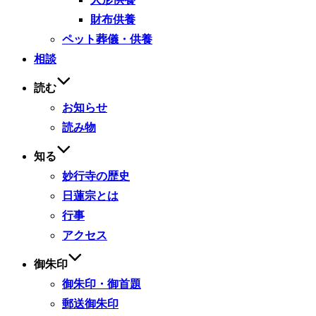
財布供養
ペット葬儀・供養
相談
読む
お知らせ
読み物
知る
妙行寺の歴史
日蓮宗とは
行事
アクセス
御朱印
御朱印・御首題
郵送御朱印