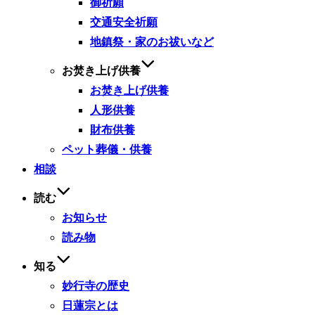
御祈願
交通安全祈願
地鎮祭・家のお祓いなど
お焚き上げ供養
お焚き上げ供養
人形供養
財布供養
ペット葬儀・供養
相談
読む
お知らせ
読み物
知る
妙行寺の歴史
日蓮宗とは