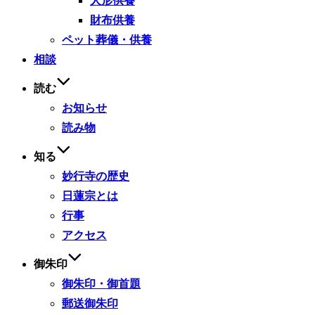
人形供養
財布供養
ペット葬儀・供養
相談
読む
お知らせ
読み物
知る
妙行寺の歴史
日蓮宗とは
行事
アクセス
御朱印
御朱印・御首題
郵送御朱印