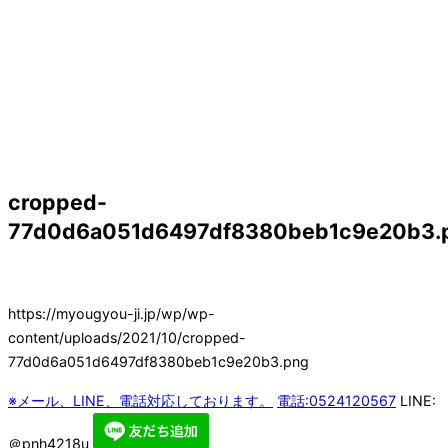
cropped-
77d0d6a051d6497df8380beb1c9e20b3.
https://myougyou-ji.jp/wp/wp-
content/uploads/2021/10/cropped-
77d0d6a051d6497df8380beb1c9e20b3.png
※メール、LINE、電話対応しております。
電話:0524120567
LINE:
＠pnh4218u