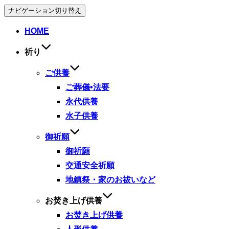
ナビゲーション切り替え
HOME
祈り
ご供養
ご葬儀•法要
永代供養
水子供養
御祈願
御祈願
交通安全祈願
地鎮祭・家のお祓いなど
お焚き上げ供養
お焚き上げ供養