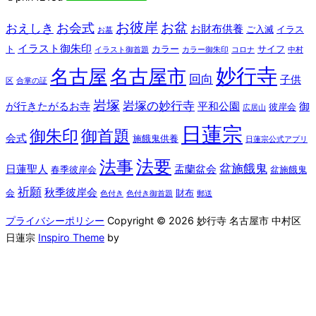
お彼岸
お盆
お会式
おえしき
お財布供養
ご入滅
イラス
お墓
イラスト御朱印
ト
カラー
サイフ
イラスト御首題
カラー御朱印
コロナ
中村
妙行寺
名古屋
名古屋市
回向
子供
区
合掌の証
岩塚
岩塚の妙行寺
が行きたがるお寺
平和公園
御
彼岸会
広居山
日蓮宗
御朱印
御首題
会式
施餓鬼供養
日蓮宗公式アプリ
法要
法事
盆施餓鬼
日蓮聖人
盂蘭盆会
春季彼岸会
盆施餓鬼
祈願
秋季彼岸会
会
財布
色付き
色付き御首題
郵送
プライバシーポリシー
Copyright © 2026 妙行寺 名古屋市 中村区
日蓮宗
Inspiro Theme
by