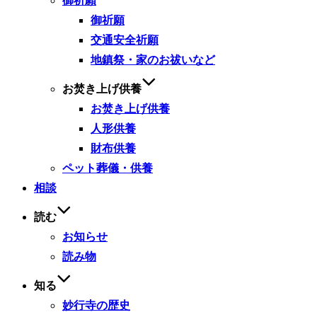
御祈願
御祈願
交通安全祈願
地鎮祭・家のお祓いなど
お焚き上げ供養
お焚き上げ供養
人形供養
財布供養
ペット葬儀・供養
相談
読む
お知らせ
読み物
知る
妙行寺の歴史