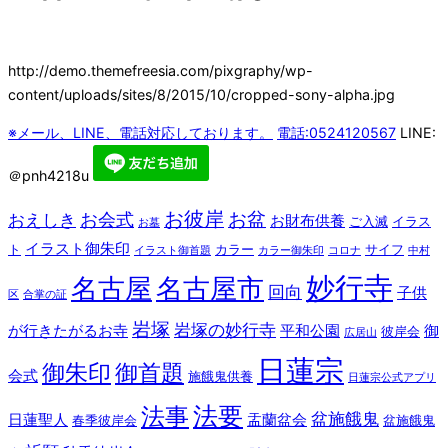
http://demo.themefreesia.com/pixgraphy/wp-
content/uploads/sites/8/2015/10/cropped-sony-alpha.jpg
※メール、LINE、電話対応しております。
電話:0524120567
LINE:
＠pnh4218u
お彼岸
お盆
お会式
おえしき
お財布供養
ご入滅
イラス
お墓
イラスト御朱印
ト
カラー
サイフ
イラスト御首題
カラー御朱印
コロナ
中村
妙行寺
名古屋
名古屋市
回向
子供
区
合掌の証
岩塚
岩塚の妙行寺
が行きたがるお寺
平和公園
御
彼岸会
広居山
日蓮宗
御朱印
御首題
会式
施餓鬼供養
日蓮宗公式アプリ
法要
法事
盆施餓鬼
日蓮聖人
盂蘭盆会
春季彼岸会
盆施餓鬼