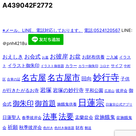
A439042F2772
※メール、LINE、電話対応しております。
電話:0524120567
LINE:
＠pnh4218u
お彼岸
お盆
お会式
おえしき
お財布供養
ご入滅
イラス
お墓
イラスト御朱印
ト
カラー
サイフ
イラスト御首題
カラー御朱印
コロナ
中村
妙行寺
名古屋
名古屋市
回向
子供
区
合掌の証
岩塚
岩塚の妙行寺
が行きたがるお寺
平和公園
御
彼岸会
広居山
日蓮宗
御朱印
御首題
会式
施餓鬼供養
日蓮宗公式アプリ
法要
法事
盆施餓鬼
日蓮聖人
盂蘭盆会
春季彼岸会
盆施餓鬼
祈願
秋季彼岸会
会
財布
色付き
色付き御首題
郵送