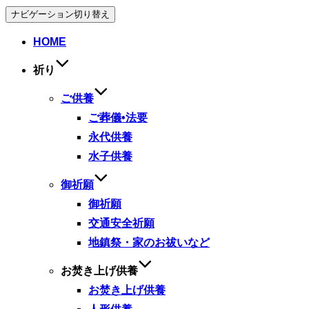
ナビゲーション切り替え
HOME
祈り
ご供養
ご葬儀•法要
永代供養
水子供養
御祈願
御祈願
交通安全祈願
地鎮祭・家のお祓いなど
お焚き上げ供養
お焚き上げ供養