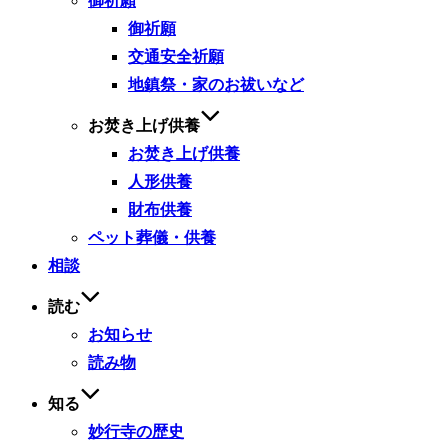
御祈願
御祈願
交通安全祈願
地鎮祭・家のお祓いなど
お焚き上げ供養
お焚き上げ供養
人形供養
財布供養
ペット葬儀・供養
相談
読む
お知らせ
読み物
知る
妙行寺の歴史