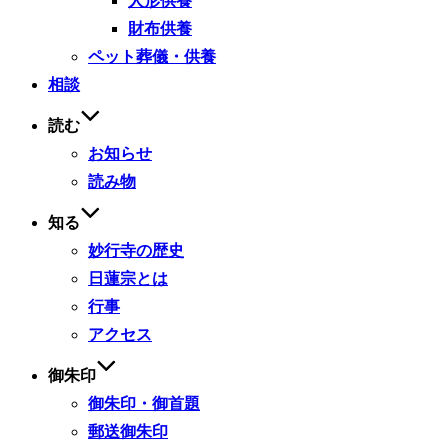
人形供養
財布供養
ペット葬儀・供養
相談
読む
お知らせ
読み物
知る
妙行寺の歴史
日蓮宗とは
行事
アクセス
御朱印
御朱印・御首題
郵送御朱印