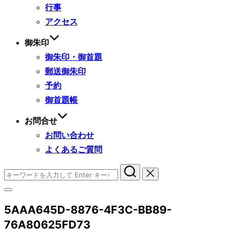
行事
アクセス
御朱印
御朱印・御首題
郵送御朱印
予約
御首題帳
お問合せ
お問い合わせ
よくあるご質問
検
索
サ
対
イ
象:
5AAA645D-8876-4F3C-BB89-
ド
バ
76A80625FD73