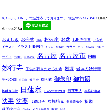
ー
と
ナ
ビ
※メール、LINE、電話対応しております。
電話:0524120567
LINE:
ゲ
ー
シ
＠pnh4218u
ョ
ン
お彼岸
お盆
お会式
おえしき
お財布供養
ご入滅
を
お墓
切
イラスト御朱印
イラスト
カラー
イラスト御首題
カラー御朱印
コロナ
り
替
名古屋
名古屋市
回向
サイフ
中村区
合掌の証
え
る
妙行寺
岩塚
岩塚の妙行寺
子供が行きたがるお寺
御朱印
御首題
平和公園
御会式
彼岸会
広居山
日蓮宗
日蓮聖人
施餓鬼供養
春季彼岸会
日蓮宗公式アプリ
法要
法事
盆施餓鬼
祈願
盂蘭盆会
盆施餓鬼会
秋季彼岸会
財布
色付き
色付き御首題
郵送