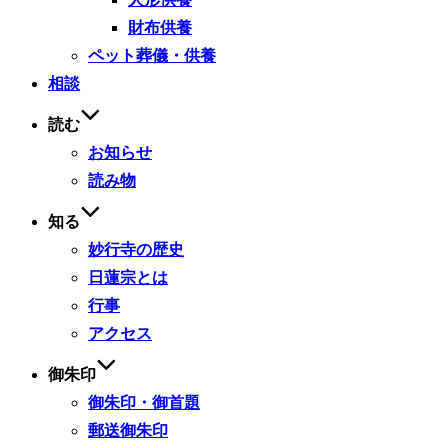
財布供養
ペット葬儀・供養
相談
読む
お知らせ
読み物
知る
妙行寺の歴史
日蓮宗とは
行事
アクセス
御朱印
御朱印・御首題
郵送御朱印