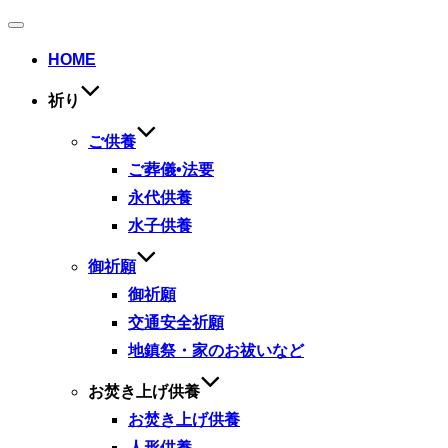
ナ
ビ
HOME
ゲ
ー
祈り
シ
ョ
ン
ご供養
切
ご葬儀•法要
り
替
永代供養
え
水子供養
御祈願
御祈願
交通安全祈願
地鎮祭・家のお祓いなど
お焚き上げ供養
お焚き上げ供養
人形供養