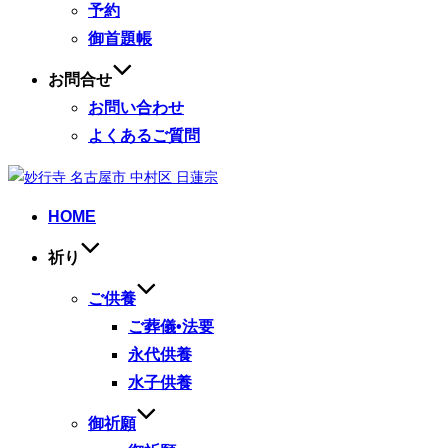
予約
御首題帳
お問合せ
お問い合わせ
よくあるご質問
コ
ン
HOME
テ
ン
祈り
ツ
へ
ご供養
ス
ご葬儀•法要
キ
永代供養
ッ
水子供養
プ
御祈願