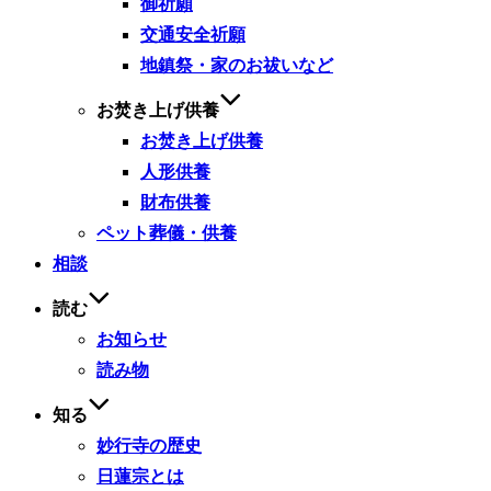
御祈願
交通安全祈願
地鎮祭・家のお祓いなど
お焚き上げ供養
お焚き上げ供養
人形供養
財布供養
ペット葬儀・供養
相談
読む
お知らせ
読み物
知る
妙行寺の歴史
日蓮宗とは