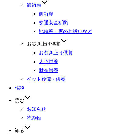
プ
御祈願
御祈願
交通安全祈願
地鎮祭・家のお祓いなど
お焚き上げ供養
お焚き上げ供養
人形供養
財布供養
ペット葬儀・供養
相談
読む
お知らせ
読み物
知る