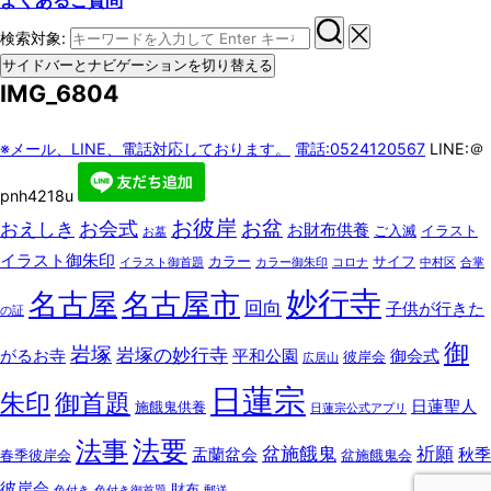
よくあるご質問
検索対象:
サイドバーとナビゲーションを切り替える
IMG_6804
※メール、LINE、電話対応しております。
電話:0524120567
LINE:＠
pnh4218u
お彼岸
お盆
お会式
おえしき
お財布供養
ご入滅
イラスト
お墓
イラスト御朱印
カラー
サイフ
イラスト御首題
カラー御朱印
コロナ
中村区
合掌
妙行寺
名古屋
名古屋市
回向
子供が行きた
の証
御
岩塚
岩塚の妙行寺
がるお寺
平和公園
御会式
彼岸会
広居山
日蓮宗
朱印
御首題
日蓮聖人
施餓鬼供養
日蓮宗公式アプリ
法要
法事
盆施餓鬼
祈願
盂蘭盆会
秋季
春季彼岸会
盆施餓鬼会
彼岸会
財布
色付き
色付き御首題
郵送