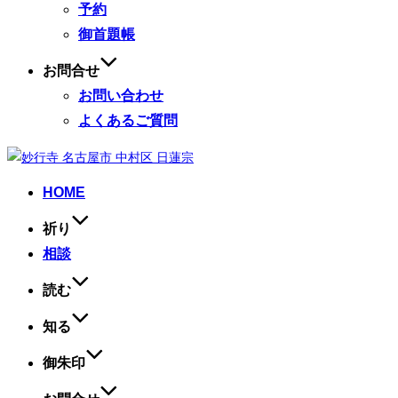
予約
御首題帳
お問合せ
お問い合わせ
よくあるご質問
コ
ン
HOME
テ
ン
祈り
ツ
相談
へ
ス
読む
キ
ッ
知る
プ
御朱印