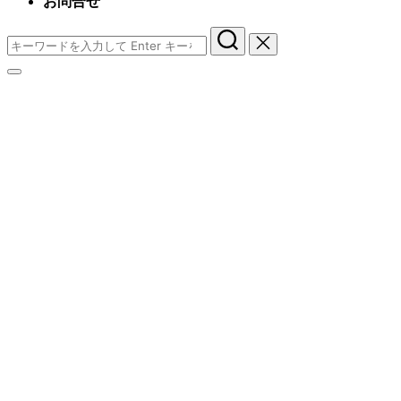
お問合せ
検
索
サ
対
イ
象:
ド
バ
ー
と
ナ
ビ
ゲ
ー
シ
ョ
ン
を
切
り
替
え
る