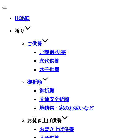
ナ
ビ
HOME
ゲ
ー
祈り
シ
ョ
ン
ご供養
切
ご葬儀•法要
り
替
永代供養
え
水子供養
御祈願
御祈願
交通安全祈願
地鎮祭・家のお祓いなど
お焚き上げ供養
お焚き上げ供養
人形供養