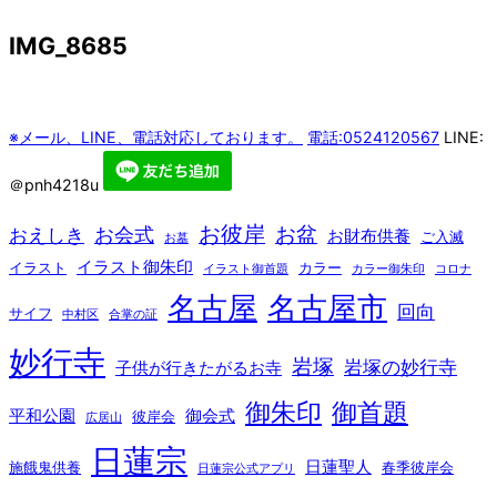
IMG_8685
※メール、LINE、電話対応しております。
電話:0524120567
LINE:
＠pnh4218u
お彼岸
お盆
お会式
おえしき
お財布供養
ご入滅
お墓
イラスト御朱印
イラスト
カラー
イラスト御首題
カラー御朱印
コロナ
名古屋
名古屋市
回向
サイフ
中村区
合掌の証
妙行寺
岩塚
岩塚の妙行寺
子供が行きたがるお寺
御朱印
御首題
平和公園
御会式
彼岸会
広居山
日蓮宗
日蓮聖人
施餓鬼供養
春季彼岸会
日蓮宗公式アプリ