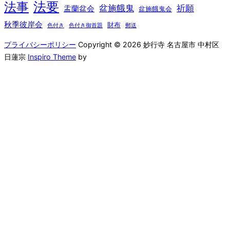
法要
法事
盆施餓鬼
祈願
盂蘭盆会
盆施餓鬼会
秋季彼岸会
財布
色付き
色付き御首題
郵送
プライバシーポリシー
Copyright © 2026 妙行寺 名古屋市 中村区
日蓮宗
Inspiro Theme
by