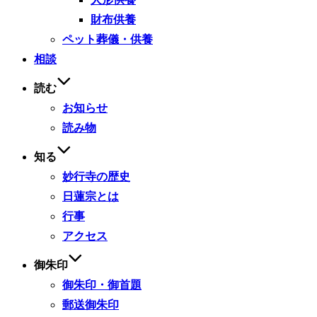
財布供養
ペット葬儀・供養
相談
読む
お知らせ
読み物
知る
妙行寺の歴史
日蓮宗とは
行事
アクセス
御朱印
御朱印・御首題
郵送御朱印