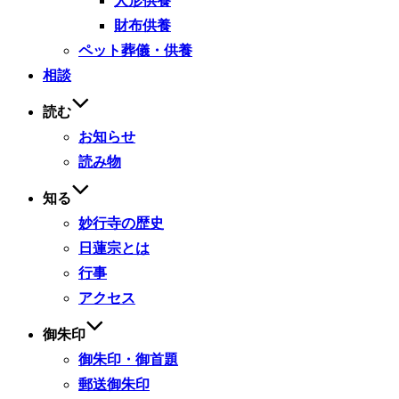
人形供養
財布供養
ペット葬儀・供養
相談
読む
お知らせ
読み物
知る
妙行寺の歴史
日蓮宗とは
行事
アクセス
御朱印
御朱印・御首題
郵送御朱印