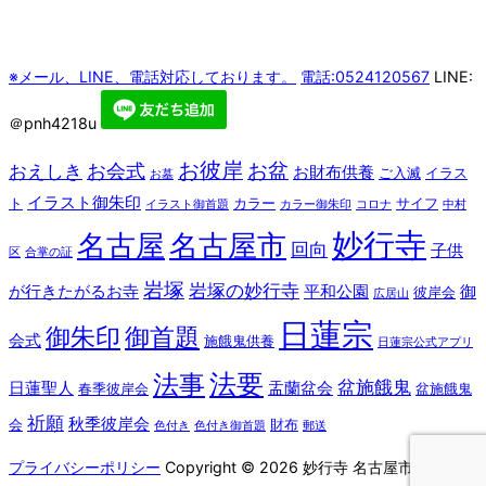
※メール、LINE、電話対応しております。
電話:0524120567
LINE:
＠pnh4218u
お彼岸
お盆
お会式
おえしき
お財布供養
ご入滅
イラス
お墓
イラスト御朱印
ト
カラー
サイフ
イラスト御首題
カラー御朱印
コロナ
中村
妙行寺
名古屋
名古屋市
回向
子供
区
合掌の証
岩塚
岩塚の妙行寺
が行きたがるお寺
平和公園
御
彼岸会
広居山
日蓮宗
御朱印
御首題
会式
施餓鬼供養
日蓮宗公式アプリ
法要
法事
盆施餓鬼
日蓮聖人
盂蘭盆会
春季彼岸会
盆施餓鬼
祈願
秋季彼岸会
会
財布
色付き
色付き御首題
郵送
プライバシーポリシー
Copyright © 2026 妙行寺 名古屋市 中村区