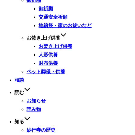
御祈願
御祈願
交通安全祈願
地鎮祭・家のお祓いなど
お焚き上げ供養
お焚き上げ供養
人形供養
財布供養
ペット葬儀・供養
相談
読む
お知らせ
読み物
知る
妙行寺の歴史