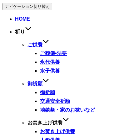
ナビゲーション切り替え
HOME
祈り
ご供養
ご葬儀•法要
永代供養
水子供養
御祈願
御祈願
交通安全祈願
地鎮祭・家のお祓いなど
お焚き上げ供養
お焚き上げ供養