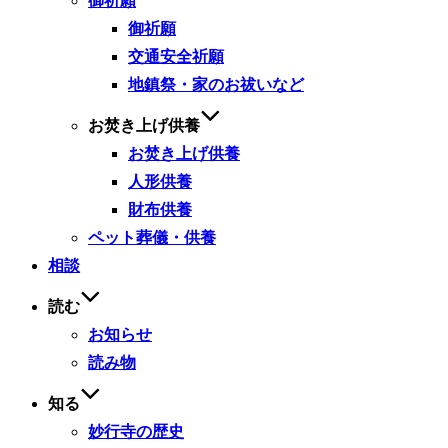
御祈願
御祈願
交通安全祈願
地鎮祭・家のお祓いなど
お焚き上げ供養
お焚き上げ供養
人形供養
財布供養
ペット葬儀・供養
相談
読む
お知らせ
読み物
知る
妙行寺の歴史