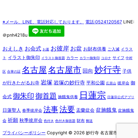
※メール、LINE、電話対応しております。
電話:0524120567
LINE:
＠pnh4218u
お彼岸
お盆
お会式
おえしき
お財布供養
ご入滅
イラス
お墓
イラスト御朱印
ト
カラー
サイフ
イラスト御首題
カラー御朱印
コロナ
中村
妙行寺
名古屋
名古屋市
回向
子供
区
合掌の証
岩塚
岩塚の妙行寺
が行きたがるお寺
平和公園
御
彼岸会
広居山
日蓮宗
御朱印
御首題
会式
施餓鬼供養
日蓮宗公式アプリ
法要
法事
盆施餓鬼
日蓮聖人
盂蘭盆会
春季彼岸会
盆施餓鬼
祈願
秋季彼岸会
会
財布
色付き
色付き御首題
郵送
プライバシーポリシー
Copyright © 2026 妙行寺 名古屋市 中村区