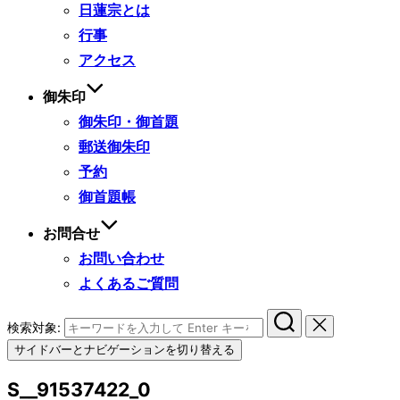
日蓮宗とは
行事
アクセス
御朱印
御朱印・御首題
郵送御朱印
予約
御首題帳
お問合せ
お問い合わせ
よくあるご質問
検索対象:
サイドバーとナビゲーションを切り替える
S__91537422_0