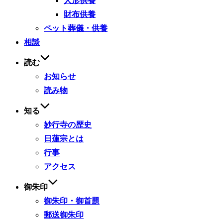
人形供養
財布供養
ペット葬儀・供養
相談
読む
お知らせ
読み物
知る
妙行寺の歴史
日蓮宗とは
行事
アクセス
御朱印
御朱印・御首題
郵送御朱印