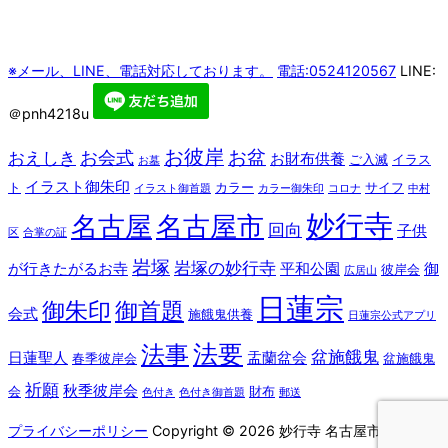
※メール、LINE、電話対応しております。
電話:0524120567
LINE:
＠pnh4218u
お彼岸
お盆
お会式
おえしき
お財布供養
ご入滅
イラス
お墓
イラスト御朱印
ト
カラー
サイフ
イラスト御首題
カラー御朱印
コロナ
中村
妙行寺
名古屋
名古屋市
回向
子供
区
合掌の証
岩塚
岩塚の妙行寺
が行きたがるお寺
平和公園
御
彼岸会
広居山
日蓮宗
御朱印
御首題
会式
施餓鬼供養
日蓮宗公式アプリ
法要
法事
盆施餓鬼
日蓮聖人
盂蘭盆会
春季彼岸会
盆施餓鬼
祈願
秋季彼岸会
会
財布
色付き
色付き御首題
郵送
プライバシーポリシー
Copyright © 2026 妙行寺 名古屋市 中村区