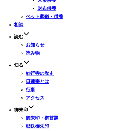
人形供養
財布供養
ペット葬儀・供養
相談
読む
お知らせ
読み物
知る
妙行寺の歴史
日蓮宗とは
行事
アクセス
御朱印
御朱印・御首題
郵送御朱印