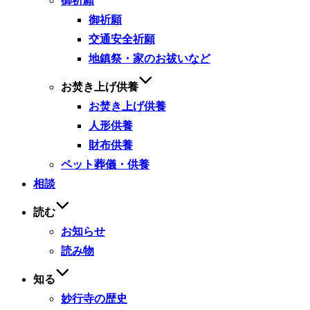
御祈願
御祈願
交通安全祈願
地鎮祭・家のお祓いなど
お焚き上げ供養
お焚き上げ供養
人形供養
財布供養
ペット葬儀・供養
相談
読む
お知らせ
読み物
知る
妙行寺の歴史