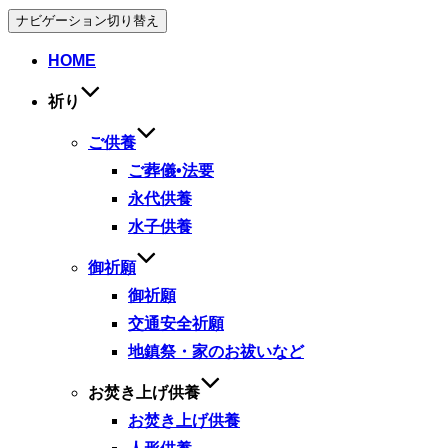
ナビゲーション切り替え
HOME
祈り
ご供養
ご葬儀•法要
永代供養
水子供養
御祈願
御祈願
交通安全祈願
地鎮祭・家のお祓いなど
お焚き上げ供養
お焚き上げ供養