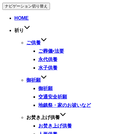
ナビゲーション切り替え
HOME
祈り
ご供養
ご葬儀•法要
永代供養
水子供養
御祈願
御祈願
交通安全祈願
地鎮祭・家のお祓いなど
お焚き上げ供養
お焚き上げ供養