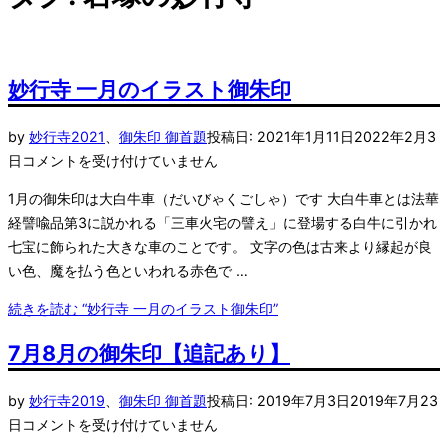
妙行寺 一月のイラスト御朱印
by
妙行寺
2021
、
御朱印 御首題
投稿日:
2021年1月11日
2022年2月3
日
コメントを受け付けていません
1月の御朱印は大白牛車（だいびゃくごしゃ）です 大白牛車とは法華
経譬喩品第3に説かれる「三車火宅の譬え」に登場する白牛に引かれ
七宝に飾られた大きな車のことです。 文字の色は古来より縁起が良
い色、魔を払う色といわれる赤色で …
続きを読む
“妙行寺 一月のイラスト御朱印”
7月8月の御朱印【追記あり】
by
妙行寺
2019
、
御朱印 御首題
投稿日:
2019年7月3日
2019年7月23
日
コメントを受け付けていません