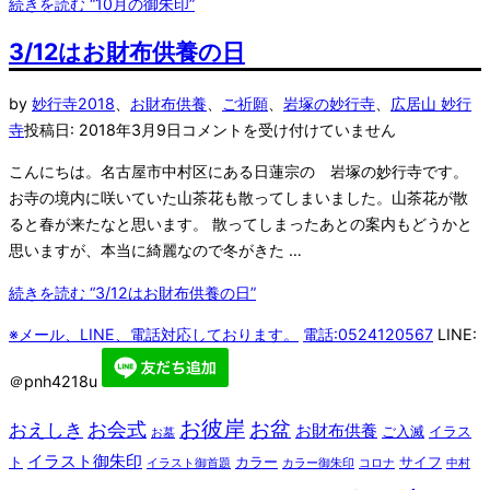
続きを読む
“10月の御朱印”
3/12はお財布供養の日
by
妙行寺
2018
、
お財布供養
、
ご祈願
、
岩塚の妙行寺
、
広居山 妙行
寺
投稿日:
2018年3月9日
コメントを受け付けていません
こんにちは。名古屋市中村区にある日蓮宗の 岩塚の妙行寺です。
お寺の境内に咲いていた山茶花も散ってしまいました。山茶花が散
ると春が来たなと思います。 散ってしまったあとの案内もどうかと
思いますが、本当に綺麗なので冬がきた …
続きを読む
“3/12はお財布供養の日”
※メール、LINE、電話対応しております。
電話:0524120567
LINE:
＠pnh4218u
お彼岸
お盆
お会式
おえしき
お財布供養
ご入滅
イラス
お墓
イラスト御朱印
ト
カラー
サイフ
イラスト御首題
カラー御朱印
コロナ
中村