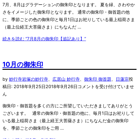
7月、8月はグラデーションの御朱印となります。 夏を緑、さわやか
さをイメージした御朱印となります。 通常の御朱印・御首題の他
に、季節ごとの色の御朱印と毎月1日はお祀りしている最上稲荷さま
（最上位経王大菩薩さま）にちなんだ …
続きを読む
“7月8月の御朱印【追記あり】”
10月の御朱印
by
妙行寺
岩塚の妙行寺
、
広居山 妙行寺
、
御朱印 御首題
、
日蓮宗
投
稿日:
2018年9月25日
2018年9月26日
コメントを受け付けていませ
ん
御朱印・御首題を多くの方にご所望していただきましてありがとう
ございます。 通常の御朱印・御首題の他に、毎月1日はお祀りして
いる最上稲荷さま（最上経王大菩薩さま）にちなんだ金の御朱印
を、季節ごとの御朱印をご用 …