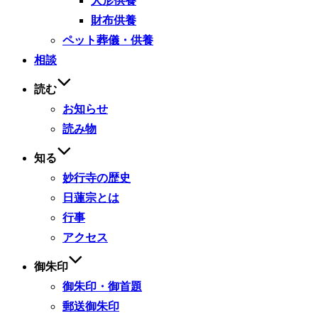
人形供養
財布供養
ペット葬儀・供養
相談
読む
お知らせ
読み物
知る
妙行寺の歴史
日蓮宗とは
行事
アクセス
御朱印
御朱印・御首題
郵送御朱印