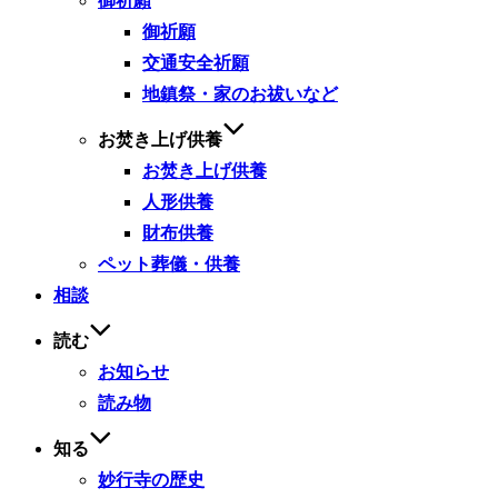
御祈願
御祈願
交通安全祈願
地鎮祭・家のお祓いなど
お焚き上げ供養
お焚き上げ供養
人形供養
財布供養
ペット葬儀・供養
相談
読む
お知らせ
読み物
知る
妙行寺の歴史