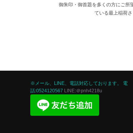
御朱印・御首題を多くの方にご所
ている最上稲荷さ
※メール、LINE、電話対応しております。
電
話:0524120567
LINE:＠pnh4218u