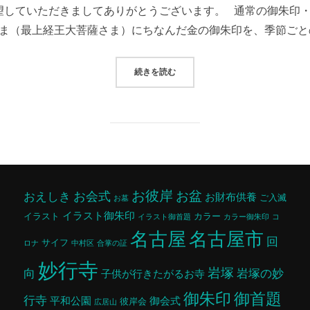
望していただきましてありがとうございます。 通常の御朱印・
日:
ま（最上経王大菩薩さま）にちなんだ金の御朱印を、季節ごと
続きを読む
“10月の御朱印”
お彼岸
お盆
お会式
おえしき
お財布供養
ご入滅
お墓
イラスト御朱印
イラスト
カラー
イラスト御首題
カラー御朱印
コ
名古屋市
名古屋
回
サイフ
ロナ
中村区
合掌の証
妙行寺
岩塚
向
岩塚の妙
子供が行きたがるお寺
御朱印
御首題
行寺
平和公園
御会式
彼岸会
広居山