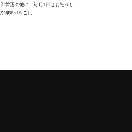
御首題の他に、毎月1日はお祀りし
の御朱印をご用 …