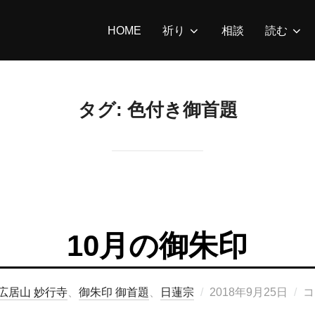
HOME
祈り
相談
読む
タグ:
色付き御首題
10月の御朱印
広居山 妙行寺
、
御朱印 御首題
、
日蓮宗
投
2018年9月25日
コ
稿