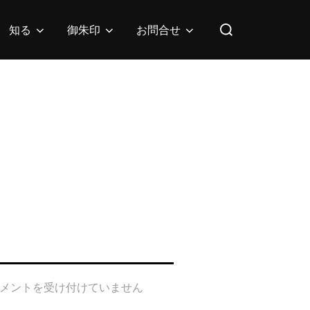
検
知る
御朱印
お問合せ
索
対
象:
メントを受け付けていません