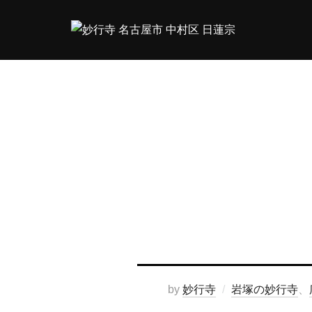
コ
ン
テ
ン
ツ
へ
ス
キ
ッ
プ
by
妙行寺
岩塚の妙行寺
、