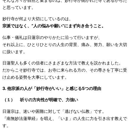
そんな方々が自然と集まるのは、妙行寺が開かれた寺であるからだ
と思っています。
妙行寺が何より大切にしているのは、
宗派ではなく、“人の悩みや願い”にまず向き合うこと。
仏事・儀礼は日蓮宗のやりかたに沿って行いますが、
それ以上に、ひとりひとりの人生の背景、痛み、努力、願いを大切
に扱います。
日蓮聖人も多くの信者にさまざまな方法で教えを説かれました。
だからこそ妙行寺では、お寺に来られる方の、その尊さを丁寧に受
け止める姿勢を大事にしています。
3. 他宗派の人が「妙行寺がいい」と感じる5つの理由
（１） 祈りの方向性が明確で、力強い
日蓮宗は、迷いや困難に対して「逃げない仏教」です。
『南無妙法蓮華経』を唱え、「いま」の人生に力を引き出す教えで
す。