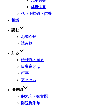
人形供養
財布供養
ペット葬儀・供養
相談
読む
お知らせ
読み物
知る
妙行寺の歴史
日蓮宗とは
行事
アクセス
御朱印
御朱印・御首題
郵送御朱印