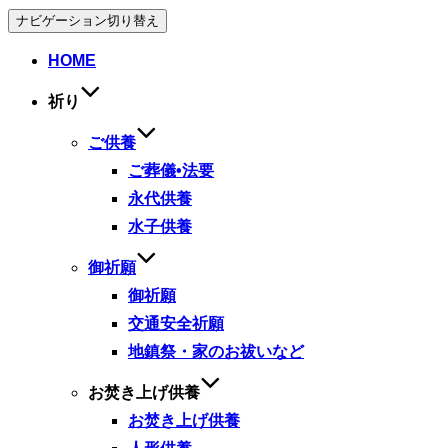
ナビゲーション切り替え
HOME
祈り
ご供養
ご葬儀•法要
永代供養
水子供養
御祈願
御祈願
交通安全祈願
地鎮祭・家のお祓いなど
お焚き上げ供養
お焚き上げ供養