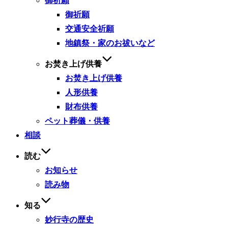
御祈願
御祈願
交通安全祈願
地鎮祭・家のお祓いなど
お焚き上げ供養
お焚き上げ供養
人形供養
財布供養
ペット葬儀・供養
相談
読む
お知らせ
読み物
知る
妙行寺の歴史