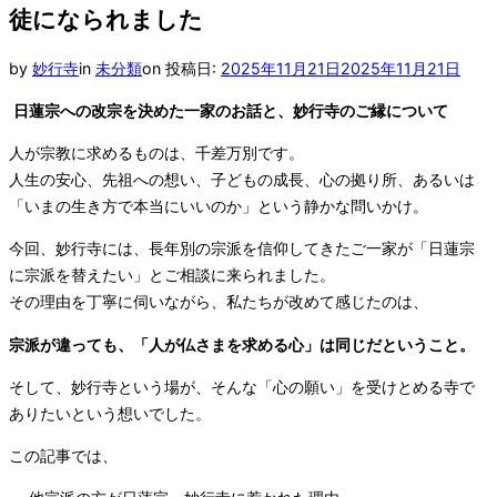
徒になられました
by
妙行寺
in
未分類
on
投稿日:
2025年11月21日
2025年11月21日
日蓮宗への改宗を決めた一家のお話と、妙行寺のご縁について
人が宗教に求めるものは、千差万別です。
人生の安心、先祖への想い、子どもの成長、心の拠り所、あるいは
「いまの生き方で本当にいいのか」という静かな問いかけ。
今回、妙行寺には、長年別の宗派を信仰してきたご一家が「日蓮宗
に宗派を替えたい」とご相談に来られました。
その理由を丁寧に伺いながら、私たちが改めて感じたのは、
宗派が違っても、「人が仏さまを求める心」は同じだということ。
そして、妙行寺という場が、そんな「心の願い」を受けとめる寺で
ありたいという想いでした。
この記事では、