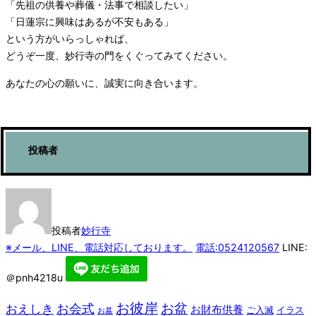
「先祖の供養や葬儀・法事で相談したい」
「日蓮宗に興味はあるが不安もある」
という方がいらっしゃれば、
どうぞ一度、妙行寺の門をくぐってみてください。
あなたの心の願いに、誠実に向き合います。
投稿者
投稿者
妙行寺
※メール、LINE、電話対応しております。
電話:0524120567
LINE:
＠pnh4218u
お彼岸
お盆
お会式
おえしき
お財布供養
ご入滅
イラス
お墓