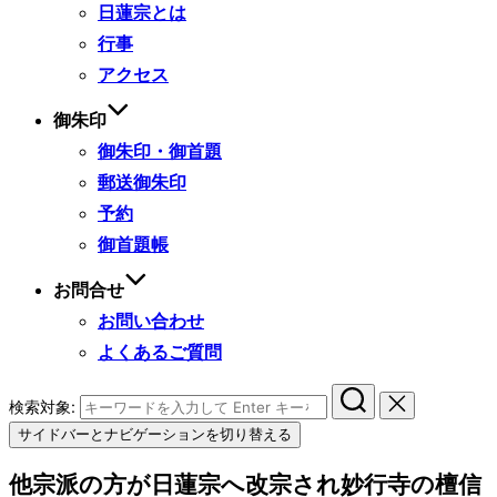
日蓮宗とは
行事
アクセス
御朱印
御朱印・御首題
郵送御朱印
予約
御首題帳
お問合せ
お問い合わせ
よくあるご質問
検索対象:
サイドバーとナビゲーションを切り替える
他宗派の方が日蓮宗へ改宗され妙行寺の檀信