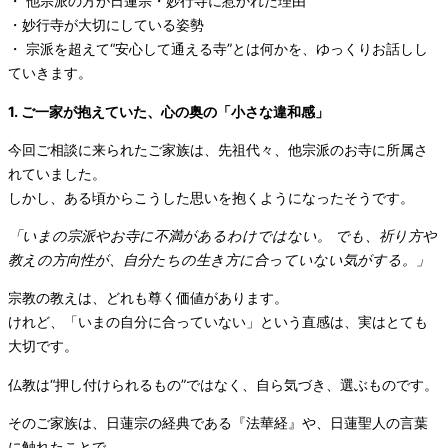
・ 他宗派の方が日蓮宗・妙行寺に惹かれた理由
・妙行寺が大切にしている姿勢
・ 宗派を超えて“安心して通える寺”とは何かを、ゆっくりお話しし
ていきます。
1. ご一家が抱えていた、心の奥の「小さな違和感」
今回ご相談に来られたご家族は、先祖代々、他宗派のお寺に所属さ
れていました。
しかし、ある頃からこうした思いを抱くようになったそうです。
「いまの宗派やお寺に不満があるわけではない。 でも、祈り方や
教えの方向性が、自分たちの生き方に合っていない気がする。」
宗教の教えは、どれも尊く価値があります。
けれど、「いまの自分に合っていない」という直感は、実はとても
大切です。
仏教は“押し付けられるもの”ではなく、自ら気づき、選ぶものです。
そのご家族は、日蓮宗の経典である『法華経』や、日蓮聖人の言葉
に触れたことで、