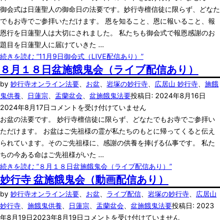
御会式は日蓮聖人の御命日の法要です。妙行寺檀信徒に限らず、どなた
でもお寺でご参拝いただけます。 恩を知ること、恩に報いること、報
恩行を日蓮聖人は大切にされました。 私たちも御会式で報恩感謝のお
題目を日蓮聖人に届けていきた …
続きを読む
“11月9日御会式（LIVE配信あり）”
８月１８日盆施餓鬼会（ライブ配信あり）
by
妙行寺
オンライン法要
、
お盆
、
岩塚の妙行寺
、
広居山 妙行寺
、
施餓
鬼供養
、
日蓮宗
、
盂蘭盆会
、
盆施餓鬼法要
投稿日:
2024年8月16日
2024年8月17日
コメントを受け付けていません
お盆の法要です。 妙行寺檀信徒に限らず、どなたでもお寺でご参拝い
ただけます。 お盆はご先祖様の霊が私たちのもとに帰ってくると伝え
られています。そのご先祖様に、感謝の供養を捧げる仏事です。 私た
ちの今ある命はご先祖様がいた …
続きを読む
“８月１８日盆施餓鬼会（ライブ配信あり）”
妙行寺 盆施餓鬼会（動画配信あり）
by
妙行寺
オンライン法要
、
お盆
、
ライブ配信
、
岩塚の妙行寺
、
広居山
妙行寺
、
施餓鬼供養
、
日蓮宗
、
盂蘭盆会
、
盆施餓鬼法要
投稿日:
2023
年8月19日
2023年8月19日
コメントを受け付けていません