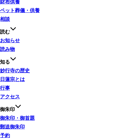
財布供養
ペット葬儀・供養
相談
読む
お知らせ
読み物
知る
妙行寺の歴史
日蓮宗とは
行事
アクセス
御朱印
御朱印・御首題
郵送御朱印
予約