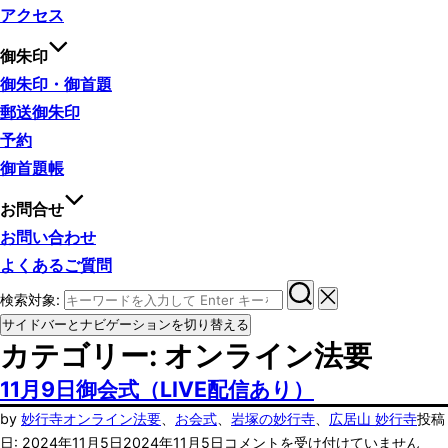
アクセス
御朱印
御朱印・御首題
郵送御朱印
予約
御首題帳
お問合せ
お問い合わせ
よくあるご質問
検索対象:
サイドバーとナビゲーションを切り替える
カテゴリー:
オンライン法要
11月9日御会式（LIVE配信あり）
by
妙行寺
オンライン法要
、
お会式
、
岩塚の妙行寺
、
広居山 妙行寺
投稿
日:
2024年11月5日
2024年11月5日
コメントを受け付けていません