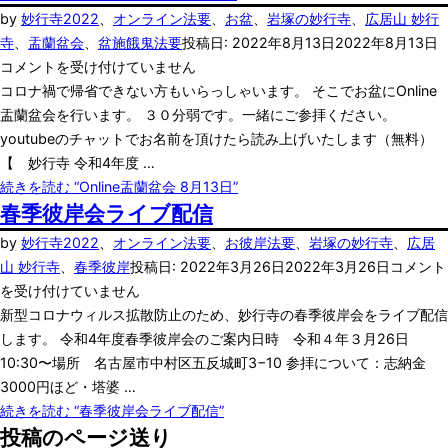
by
妙行寺
2022
、
オンライン法要
、
お盆
、
岩塚の妙行寺
、
広居山 妙行
寺
、
盂蘭盆会
、
盆施餓鬼法要
投稿日:
2022年8月13日
2022年8月13日
コメントを受け付けていません
コロナ禍で帰省できない方もいらっしゃいます。 そこでお盆にOnline
盂蘭盆会を行います。 ３０分弱です。一緒にご参拝ください。
youtubeのチャットでお名前を頂けたら読み上げいたします（無料）
【 妙行寺 令和4年度 …
続きを読む
“Online盂蘭盆会 8月13日”
春季彼岸会ライブ配信
by
妙行寺
2022
、
オンライン法要
、
お彼岸法要
、
岩塚の妙行寺
、
広居
山 妙行寺
、
春季彼岸
投稿日:
2022年3月26日
2022年3月26日
コメント
を受け付けていません
新型コロナウィルス拡散防止のため、妙行寺の春季彼岸会をライブ配信
します。 令和4年度春季彼岸会のご案内日時 令和４年３月26日
10:30〜場所 名古屋市中村区五反城町3−10 参拝について：志納金
3000円ほど・塔婆 …
続きを読む
“春季彼岸会ライブ配信”
投稿のページ送り