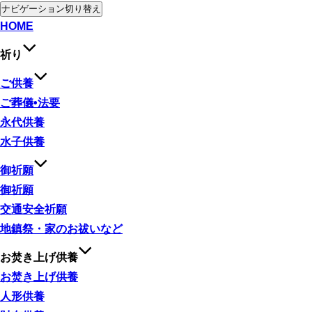
ナビゲーション切り替え
HOME
祈り
ご供養
ご葬儀•法要
永代供養
水子供養
御祈願
御祈願
交通安全祈願
地鎮祭・家のお祓いなど
お焚き上げ供養
お焚き上げ供養
人形供養