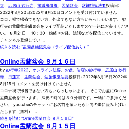
寺
、
広居山 妙行寺
、
施餓鬼供養
、
盂蘭盆会
、
盆施餓鬼法要
投稿日:
2022年8月20日
2022年8月20日
コメントを受け付けていません
コロナ禍で帰省できない方、外出できない方もいらっしゃいます。 妙
行寺の盂蘭盆施餓鬼会をライブ配信いたしますので一緒にお参りくださ
い。 ８月21日 10：30 始経 ※お経、法話などを配信しています。
チャンネル登録してい …
続きを読む
“盂蘭盆施餓鬼会（ライブ配信あり）”
Online盂蘭盆会 ８月１６日
by
妙行寺
2022
、
オンライン法要
、
お盆
、
岩塚の妙行寺
、
広居山 妙行
寺
、
日蓮宗
、
盂蘭盆会
、
盆施餓鬼法要
投稿日:
2022年8月15日
2022年
8月15日
コメントを受け付けていません
コロナ禍で帰省できない方もいらっしゃいます。 そこでお盆にOnline
盂蘭盆会を行います。 法要の時間は３０分弱です。一緒にご参拝くだ
さい。 youtubeのチャットにお名前を頂いたら回向の際に読み上げい
たします（無料） …
続きを読む
“Online盂蘭盆会 ８月１６日”
Online盂蘭盆会 ８月１５日