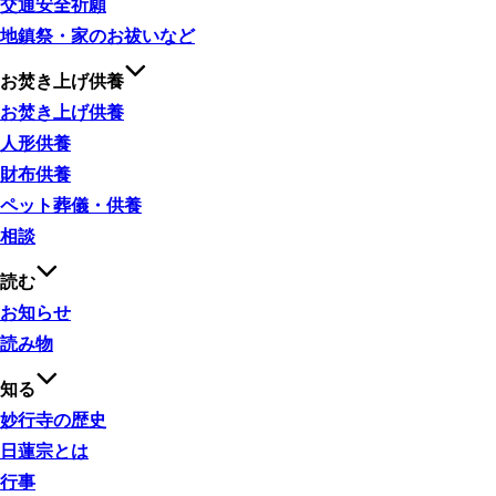
交通安全祈願
地鎮祭・家のお祓いなど
お焚き上げ供養
お焚き上げ供養
人形供養
財布供養
ペット葬儀・供養
相談
読む
お知らせ
読み物
知る
妙行寺の歴史
日蓮宗とは
行事