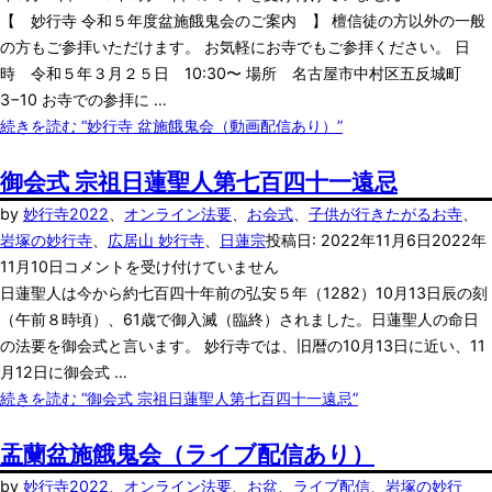
【 妙行寺 令和５年度盆施餓鬼会のご案内 】 檀信徒の方以外の一般
の方もご参拝いただけます。 お気軽にお寺でもご参拝ください。 日
時 令和５年３月２５日 10:30〜 場所 名古屋市中村区五反城町
3−10 お寺での参拝に …
続きを読む
“妙行寺 盆施餓鬼会（動画配信あり）”
御会式 宗祖日蓮聖人第七百四十一遠忌
by
妙行寺
2022
、
オンライン法要
、
お会式
、
子供が行きたがるお寺
、
岩塚の妙行寺
、
広居山 妙行寺
、
日蓮宗
投稿日:
2022年11月6日
2022年
11月10日
コメントを受け付けていません
日蓮聖人は今から約七百四十年前の弘安５年（1282）10月13日辰の刻
（午前８時頃）、61歳で御入滅（臨終）されました。日蓮聖人の命日
の法要を御会式と言います。 妙行寺では、旧暦の10月13日に近い、11
月12日に御会式 …
続きを読む
“御会式 宗祖日蓮聖人第七百四十一遠忌”
盂蘭盆施餓鬼会（ライブ配信あり）
by
妙行寺
2022
、
オンライン法要
、
お盆
、
ライブ配信
、
岩塚の妙行