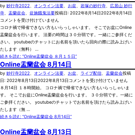
by
妙行寺
2022
、
オンライン法要
、
お盆
、
岩塚の妙行寺
、
広居山 妙行
寺
、
盂蘭盆会
、
盆施餓鬼法要
投稿日:
2022年8月14日
2022年8月14日
コメントを受け付けていません
コロナ禍で帰省できない方もいらっしゃいます。 そこでお盆にOnline
盂蘭盆会を行います。 法要の時間は３０分弱です。一緒にご参拝くだ
さい。 youtubeのチャットにお名前を頂いたら回向の際に読み上げい
たします（無料） …
続きを読む
“Online盂蘭盆会 ８月１５日”
Online盂蘭盆会 8月14日
by
妙行寺
2022
、
オンライン法要
、
お盆
、
ライブ配信
、
盂蘭盆会
投稿
日:
2022年8月13日
2022年8月13日
コメントを受け付けていません
８月14日 １８時開始。 コロナ禍で帰省できない方もいらっしゃいま
す。 そこでお盆にOnline盂蘭盆会を行います。 ３０分弱です。一緒に
ご参拝ください。 youtubeのチャットでお名前を頂けたら読み上げい
たします（無 …
続きを読む
“Online盂蘭盆会 8月14日”
Online盂蘭盆会 8月13日