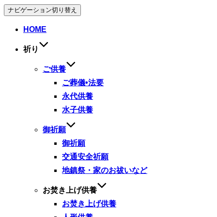
ナビゲーション切り替え
HOME
祈り
ご供養
ご葬儀•法要
永代供養
水子供養
御祈願
御祈願
交通安全祈願
地鎮祭・家のお祓いなど
お焚き上げ供養
お焚き上げ供養