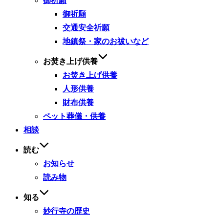
御祈願
御祈願
交通安全祈願
地鎮祭・家のお祓いなど
お焚き上げ供養
お焚き上げ供養
人形供養
財布供養
ペット葬儀・供養
相談
読む
お知らせ
読み物
知る
妙行寺の歴史