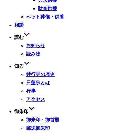
人形供養
財布供養
ペット葬儀・供養
相談
読む
お知らせ
読み物
知る
妙行寺の歴史
日蓮宗とは
行事
アクセス
御朱印
御朱印・御首題
郵送御朱印