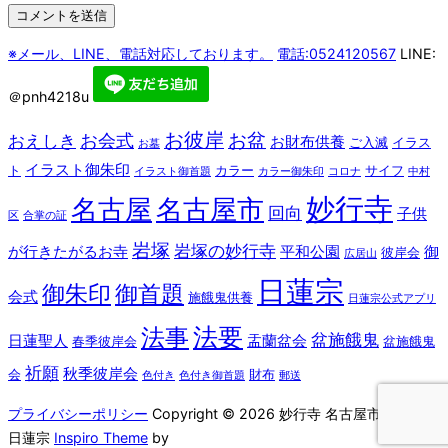
※メール、LINE、電話対応しております。
電話:0524120567
LINE:
＠pnh4218u
お彼岸
お盆
お会式
おえしき
お財布供養
ご入滅
イラス
お墓
イラスト御朱印
ト
カラー
サイフ
イラスト御首題
カラー御朱印
コロナ
中村
妙行寺
名古屋
名古屋市
回向
子供
区
合掌の証
岩塚
岩塚の妙行寺
が行きたがるお寺
平和公園
御
彼岸会
広居山
日蓮宗
御朱印
御首題
会式
施餓鬼供養
日蓮宗公式アプリ
法要
法事
盆施餓鬼
日蓮聖人
盂蘭盆会
春季彼岸会
盆施餓鬼
祈願
秋季彼岸会
会
財布
色付き
色付き御首題
郵送
プライバシーポリシー
Copyright © 2026 妙行寺 名古屋市 中村区
日蓮宗
Inspiro Theme
by