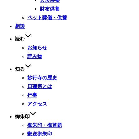
人形供養
財布供養
ペット葬儀・供養
相談
読む
お知らせ
読み物
知る
妙行寺の歴史
日蓮宗とは
行事
アクセス
御朱印
御朱印・御首題
郵送御朱印