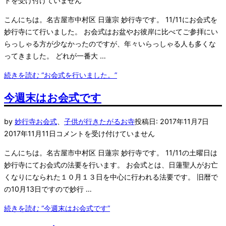
トを受け付けていません
こんにちは。名古屋市中村区 日蓮宗 妙行寺です。 11/11にお会式を
妙行寺にて行いました。 お会式はお盆やお彼岸に比べてご参拝にい
らっしゃる方が少なかったのですが、年々いらっしゃる人も多くな
ってきました。 どれが一番大 …
続きを読む
“お会式を行いました。”
今週末はお会式です
by
妙行寺
お会式
、
子供が行きたがるお寺
投稿日:
2017年11月7日
2017年11月11日
コメントを受け付けていません
こんにちは。名古屋市中村区 日蓮宗 妙行寺です。 11/11の土曜日は
妙行寺にてお会式の法要を行います。 お会式とは、日蓮聖人がお亡
くなりになられた１０月１３日を中心に行われる法要です。 旧暦で
の10月13日ですので妙行 …
続きを読む
“今週末はお会式です”