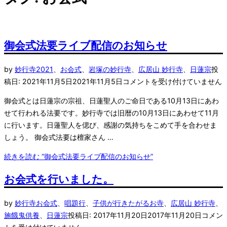
御会式法要ライブ配信のお知らせ
by
妙行寺
2021
、
お会式
、
岩塚の妙行寺
、
広居山 妙行寺
、
日蓮宗
投
稿日:
2021年11月5日
2021年11月5日
コメントを受け付けていません
御会式とは日蓮宗の宗祖、日蓮聖人のご命日である10月13日にあわ
せて行われる法要です。妙行寺では旧暦の10月13日にあわせて11月
に行います。日蓮聖人を偲び、感謝の気持ちをこめて手を合わせま
しょう。 御会式法要は檀家さん …
続きを読む
“御会式法要ライブ配信のお知らせ”
お会式を行いました。
by
妙行寺
お会式
、
唱題行
、
子供が行きたがるお寺
、
広居山 妙行寺
、
施餓鬼供養
、
日蓮宗
投稿日:
2017年11月20日
2017年11月20日
コメン