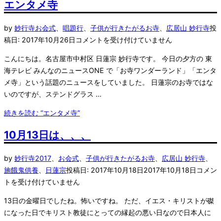
エンタメ寺
by
妙行寺
お会式
、
唱題行
、
子供が行きたがるお寺
、
広居山 妙行寺
投
稿日:
2017年10月26日
コメントを受け付けていません
こんにちは。名古屋市中村区 日蓮宗 妙行寺です。 今日の夕方の 東
海テレビ みんなのニュースONE で「お寺ワンダーランド」「エンタ
メ寺」という話題のニュースをしていました。 日蓮宗のお寺ではな
いのですが、ステンドグラス …
続きを読む
“エンタメ寺”
10月13日は、、、
by
妙行寺
2017
、
お会式
、
子供が行きたがるお寺
、
広居山 妙行寺
、
施餓鬼供養
、
日蓮宗
投稿日:
2017年10月18日
2017年10月18日
コメン
トを受け付けていません
13日の金曜日でしたね。怖いですね。 ただ、イエス・キリストが磔
になった日でキリスト教徒にとっての縁起の悪い日なので日本人に