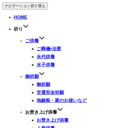
ナビゲーション切り替え
HOME
祈り
ご供養
ご葬儀•法要
永代供養
水子供養
御祈願
御祈願
交通安全祈願
地鎮祭・家のお祓いなど
お焚き上げ供養
お焚き上げ供養