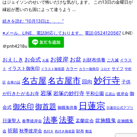
はジェイソンのせいで怖いだけな気がします。 この13日の金曜日が
縁起が悪いのも国によって違うよう …
続きを読む
“10月13日は、、、”
※メール、LINE、電話対応しております。
電話:0524120567
LINE:
＠pnh4218u
お彼岸
お盆
お会式
おえしき
お財布供養
ご入滅
イラス
お墓
イラスト御朱印
ト
カラー
サイフ
イラスト御首題
カラー御朱印
コロナ
中村
妙行寺
名古屋
名古屋市
回向
子供
区
合掌の証
岩塚
岩塚の妙行寺
が行きたがるお寺
平和公園
御
彼岸会
広居山
日蓮宗
御朱印
御首題
会式
施餓鬼供養
日蓮宗公式アプリ
法要
法事
盆施餓鬼
日蓮聖人
盂蘭盆会
春季彼岸会
盆施餓鬼
祈願
秋季彼岸会
会
財布
色付き
色付き御首題
郵送