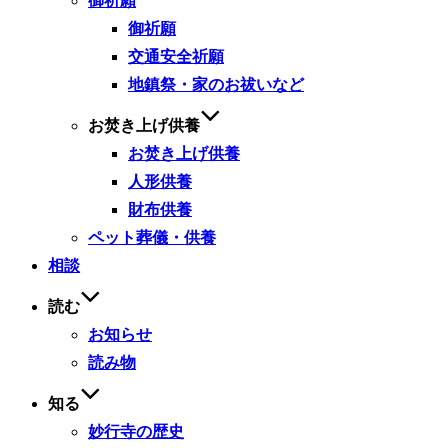
御祈願
御祈願
交通安全祈願
地鎮祭・家のお祓いなど
お焚き上げ供養
お焚き上げ供養
人形供養
財布供養
ペット葬儀・供養
相談
読む
お知らせ
読み物
知る
妙行寺の歴史