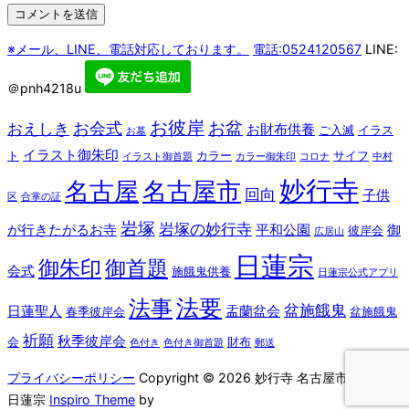
※メール、LINE、電話対応しております。
電話:0524120567
LINE:
＠pnh4218u
お彼岸
お盆
お会式
おえしき
お財布供養
ご入滅
イラス
お墓
イラスト御朱印
ト
カラー
サイフ
イラスト御首題
カラー御朱印
コロナ
中村
妙行寺
名古屋
名古屋市
回向
子供
区
合掌の証
岩塚
岩塚の妙行寺
が行きたがるお寺
平和公園
御
彼岸会
広居山
日蓮宗
御朱印
御首題
会式
施餓鬼供養
日蓮宗公式アプリ
法要
法事
盆施餓鬼
日蓮聖人
盂蘭盆会
春季彼岸会
盆施餓鬼
祈願
秋季彼岸会
会
財布
色付き
色付き御首題
郵送
プライバシーポリシー
Copyright © 2026 妙行寺 名古屋市 中村区
日蓮宗
Inspiro Theme
by