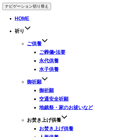
ナビゲーション切り替え
HOME
祈り
ご供養
ご葬儀•法要
永代供養
水子供養
御祈願
御祈願
交通安全祈願
地鎮祭・家のお祓いなど
お焚き上げ供養
お焚き上げ供養