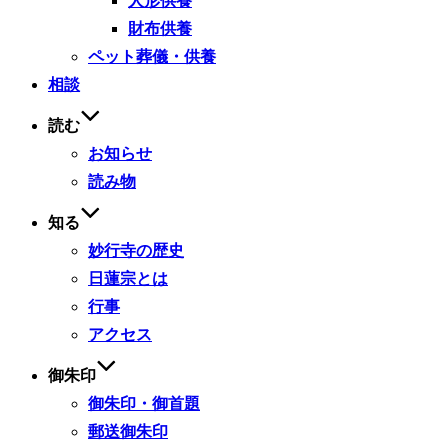
人形供養
財布供養
ペット葬儀・供養
相談
読む
お知らせ
読み物
知る
妙行寺の歴史
日蓮宗とは
行事
アクセス
御朱印
御朱印・御首題
郵送御朱印