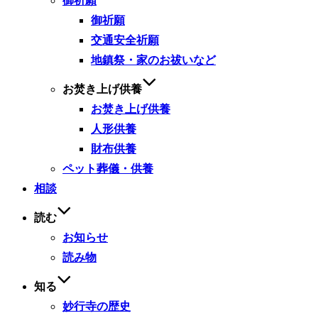
御祈願
御祈願
交通安全祈願
地鎮祭・家のお祓いなど
お焚き上げ供養
お焚き上げ供養
人形供養
財布供養
ペット葬儀・供養
相談
読む
お知らせ
読み物
知る
妙行寺の歴史