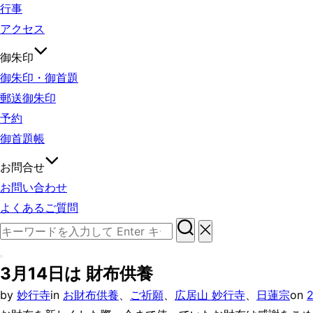
行事
アクセス
御朱印
御朱印・御首題
郵送御朱印
予約
御首題帳
お問合せ
お問い合わせ
よくあるご質問
検
索
サ
対
3月14日は 財布供養
イ
象:
by
妙行寺
in
お財布供養
、
ご祈願
、
広居山 妙行寺
、
日蓮宗
on
ド