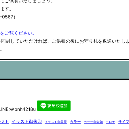
稿
てご供養いたしましょう。
:
います。
0567）
をご覧ください。
を同封していただければ、ご供養の後にお守り札を返送いたし
。
INE:＠pnh4218u
イラスト御朱印
ラスト
カラー
サイ
イラスト御首題
カラー御朱印
コロナ