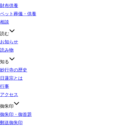
財布供養
ペット葬儀・供養
相談
読む
お知らせ
読み物
知る
妙行寺の歴史
日蓮宗とは
行事
アクセス
御朱印
御朱印・御首題
郵送御朱印