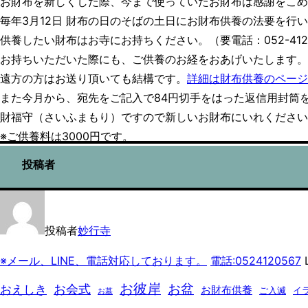
お財布を新しくした際、今まで使っていたお財布は感謝をこめ
バ
日
毎年3月12日 財布の日のそばの土日にお財布供養の法要を行
ー
供養したい財布はお寺にお持ちください。（要電話：052-412-
と
お持ちいただいた際にも、ご供養のお経をおあげいたします。
ナ
遠方の方はお送り頂いても結構です。
詳細は財布供養のページ
ビ
また今月から、宛先をご記入で84円切手をはった返信用封筒
ゲ
財福守（さいふまもり）ですので新しいお財布にいれください
ー
※ご供養料は3000円です。
シ
投稿者
ョ
ン
を
切
投稿者
妙行寺
り
※メール、LINE、電話対応しております。
電話:0524120567
L
替
え
お彼岸
お盆
お会式
おえしき
お財布供養
ご入滅
イ
お墓
る