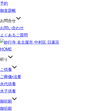
予約
御首題帳
お問合せ
お問い合わせ
よくあるご質問
コ
ン
HOME
テ
祈り
ン
ツ
ご供養
へ
ご葬儀•法要
ス
永代供養
キ
水子供養
ッ
御祈願
プ
御祈願