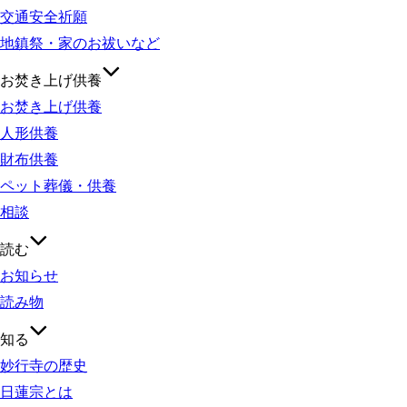
交通安全祈願
地鎮祭・家のお祓いなど
お焚き上げ供養
お焚き上げ供養
人形供養
財布供養
ペット葬儀・供養
相談
読む
お知らせ
読み物
知る
妙行寺の歴史
日蓮宗とは