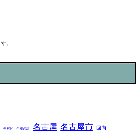
ます。
名古屋
名古屋市
回向
フ
中村区
合掌の証