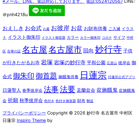
※メール、LINE、電話対応しております。
電話:0524120567
LINE:
＠pnh4218u
お彼岸
お盆
お会式
おえしき
お財布供養
ご入滅
イラス
お墓
イラスト御朱印
ト
カラー
サイフ
イラスト御首題
カラー御朱印
コロナ
中村
妙行寺
名古屋
名古屋市
回向
子供
区
合掌の証
岩塚
岩塚の妙行寺
が行きたがるお寺
平和公園
御
彼岸会
広居山
日蓮宗
御朱印
御首題
会式
施餓鬼供養
日蓮宗公式アプリ
法要
法事
盆施餓鬼
日蓮聖人
盂蘭盆会
春季彼岸会
盆施餓鬼
祈願
秋季彼岸会
会
財布
色付き
色付き御首題
郵送
プライバシーポリシー
Copyright © 2026 妙行寺 名古屋市 中村区
日蓮宗
Inspiro Theme
by