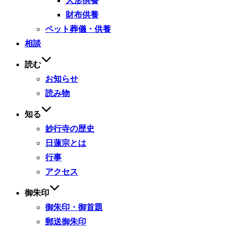
人形供養
財布供養
ペット葬儀・供養
相談
読む
お知らせ
読み物
知る
妙行寺の歴史
日蓮宗とは
行事
アクセス
御朱印
御朱印・御首題
郵送御朱印