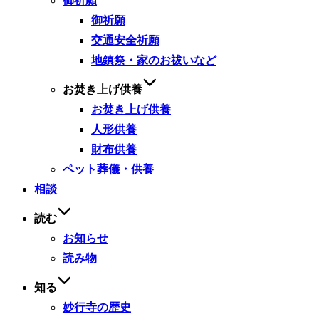
御祈願
御祈願
交通安全祈願
地鎮祭・家のお祓いなど
お焚き上げ供養
お焚き上げ供養
人形供養
財布供養
ペット葬儀・供養
相談
読む
お知らせ
読み物
知る
妙行寺の歴史