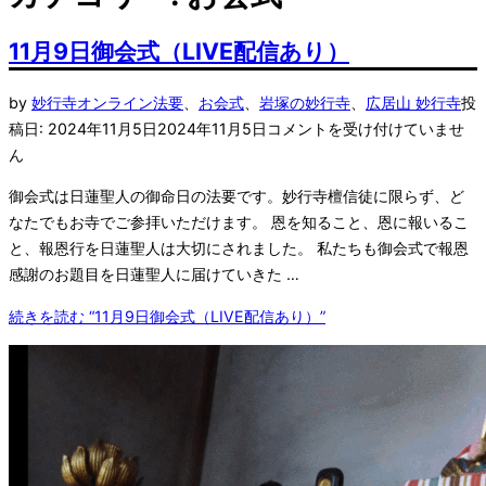
11月9日御会式（LIVE配信あり）
by
妙行寺
オンライン法要
、
お会式
、
岩塚の妙行寺
、
広居山 妙行寺
投
稿日:
2024年11月5日
2024年11月5日
コメントを受け付けていませ
ん
御会式は日蓮聖人の御命日の法要です。妙行寺檀信徒に限らず、ど
なたでもお寺でご参拝いただけます。 恩を知ること、恩に報いるこ
と、報恩行を日蓮聖人は大切にされました。 私たちも御会式で報恩
感謝のお題目を日蓮聖人に届けていきた …
続きを読む
“11月9日御会式（LIVE配信あり）”