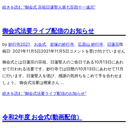
続きを読む
“御会式 宗祖日蓮聖人第七百四十一遠忌”
御会式法要ライブ配信のお知らせ
by
妙行寺
2021
、
お会式
、
岩塚の妙行寺
、
広居山 妙行寺
、
日蓮宗
投
稿日:
2021年11月5日
2021年11月5日
コメントを受け付けていません
御会式とは日蓮宗の宗祖、日蓮聖人のご命日である10月13日にあわ
せて行われる法要です。妙行寺では旧暦の10月13日にあわせて11月
に行います。日蓮聖人を偲び、感謝の気持ちをこめて手を合わせま
しょう。 御会式法要は檀家さん …
続きを読む
“御会式法要ライブ配信のお知らせ”
令和2年度 お会式(動画配信）