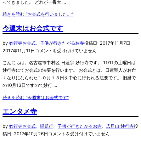
ってきました。 どれが一番大 …
続きを読む
“お会式を行いました。”
今週末はお会式です
by
妙行寺
お会式
、
子供が行きたがるお寺
投稿日:
2017年11月7日
2017年11月11日
コメントを受け付けていません
こんにちは。名古屋市中村区 日蓮宗 妙行寺です。 11/11の土曜日は
妙行寺にてお会式の法要を行います。 お会式とは、日蓮聖人がお亡
くなりになられた１０月１３日を中心に行われる法要です。 旧暦で
の10月13日ですので妙行 …
続きを読む
“今週末はお会式です”
エンタメ寺
by
妙行寺
お会式
、
唱題行
、
子供が行きたがるお寺
、
広居山 妙行寺
投
稿日:
2017年10月26日
コメントを受け付けていません