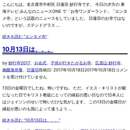
こんにちは。名古屋市中村区 日蓮宗 妙行寺です。 今日の夕方の 東
海テレビ みんなのニュースONE で「お寺ワンダーランド」「エンタ
メ寺」という話題のニュースをしていました。 日蓮宗のお寺ではな
いのですが、ステンドグラス …
続きを読む
“エンタメ寺”
10月13日は、、、
by
妙行寺
2017
、
お会式
、
子供が行きたがるお寺
、
広居山 妙行寺
、
施餓鬼供養
、
日蓮宗
投稿日:
2017年10月18日
2017年10月18日
コメン
トを受け付けていません
13日の金曜日でしたね。怖いですね。 ただ、イエス・キリストが磔
になった日でキリスト教徒にとっての縁起の悪い日なので日本人に
はジェイソンのせいで怖いだけな気がします。 この13日の金曜日が
縁起が悪いのも国によって違うよう …
続きを読む
“10月13日は、、、”