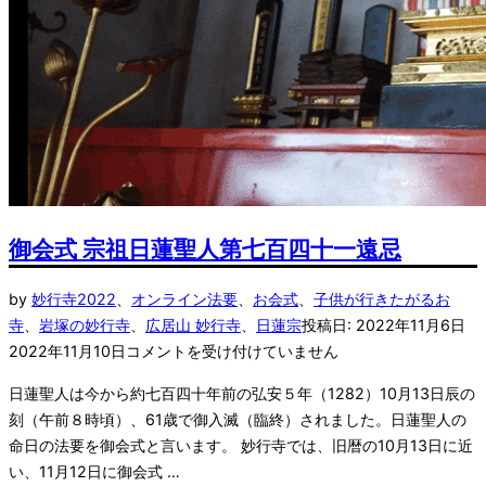
御会式 宗祖日蓮聖人第七百四十一遠忌
by
妙行寺
2022
、
オンライン法要
、
お会式
、
子供が行きたがるお
寺
、
岩塚の妙行寺
、
広居山 妙行寺
、
日蓮宗
投稿日:
2022年11月6日
2022年11月10日
コメントを受け付けていません
日蓮聖人は今から約七百四十年前の弘安５年（1282）10月13日辰の
刻（午前８時頃）、61歳で御入滅（臨終）されました。日蓮聖人の
命日の法要を御会式と言います。 妙行寺では、旧暦の10月13日に近
い、11月12日に御会式 …