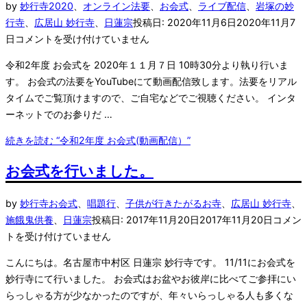
by
妙行寺
2020
、
オンライン法要
、
お会式
、
ライブ配信
、
岩塚の妙
行寺
、
広居山 妙行寺
、
日蓮宗
投稿日:
2020年11月6日
2020年11月7
日
コメントを受け付けていません
令和2年度 お会式を 2020年１１月７日 10時30分より執り行いま
す。 お会式の法要をYouTubeにて動画配信致します。法要をリアル
タイムでご覧頂けますので、ご自宅などでご視聴ください。 インタ
ーネットでのお参りだ …
続きを読む
“令和2年度 お会式(動画配信）”
お会式を行いました。
by
妙行寺
お会式
、
唱題行
、
子供が行きたがるお寺
、
広居山 妙行寺
、
施餓鬼供養
、
日蓮宗
投稿日:
2017年11月20日
2017年11月20日
コメン
トを受け付けていません
こんにちは。名古屋市中村区 日蓮宗 妙行寺です。 11/11にお会式を
妙行寺にて行いました。 お会式はお盆やお彼岸に比べてご参拝にい
らっしゃる方が少なかったのですが、年々いらっしゃる人も多くな