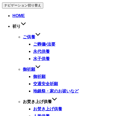
ナビゲーション切り替え
HOME
祈り
ご供養
ご葬儀•法要
永代供養
水子供養
御祈願
御祈願
交通安全祈願
地鎮祭・家のお祓いなど
お焚き上げ供養
お焚き上げ供養